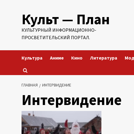
Перейти
Культ — План
к
содержимому
КУЛЬТУРНЫЙ ИНФОРМАЦИОННО-
ПРОСВЕТИТЕЛЬСКИЙ ПОРТАЛ.
Культура
Аниме
Кино
Литература
Мо
ГЛАВНАЯ
ИНТЕРВИДЕНИЕ
Интервидение