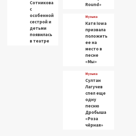
Сотникова
Round»
с
особенной
Музыка
сестрой и
Катя Iowa
детьми
призвала
появилась
положить
в театре
ее на
место в
песне
«Мы»
Музыка
Султан
Лагучев
спел еще
одну
песню
Дробыша
«Роза
чёрная»