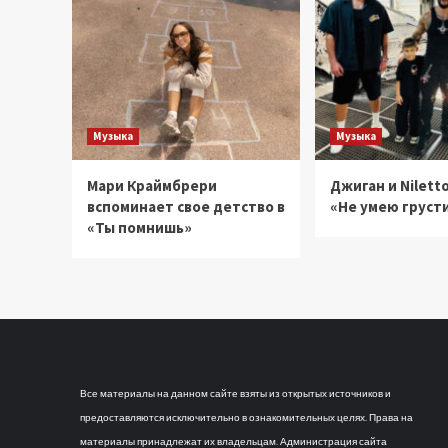
Музыка
Музыка
Мари Краймбрери
Джиган и Niletto
вспоминает свое детство в
«Не умею груст
«Ты помнишь»
Все материалы на данном сайте взяты из открытых источников и
предоставляются исключительно в ознакомительных целях. Права на
материалы принадлежат их владельцам. Администрация сайта