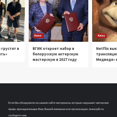
Кино
Кино
 грустят в
ВГИК откроет набор в
Netflix вы
ить»
белорусскую актерскую
трансляци
мастерскую в 2027 году
Медведя» в
Если Вы обнаружили на нашем сайте материалы, которые нарушают авторские
права, принадлежащие Вам, Вашей компании или организации, пожалуйста,
сообщите нам.