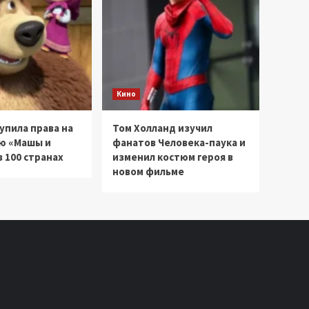
Кино
купила права на
Том Холланд изучил
ю «Машы и
фанатов Человека-паука и
 100 странах
изменил костюм героя в
новом фильме