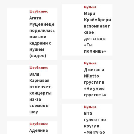
Музыка
Шоубизнес
Мари
Агата
Краймбрери
Муцениеце
вспоминает
поделилась
свое
милыми
детство в
кадрами с
«Ты
мужем
помнишь»
(видео)
Музыка
Шоубизнес
Джиган и
Валя
Niletto
Карнавал
грустят в
отменяет
«Не умею
концерты
грустить»
из-за
съемок в
Музыка
шоу
BTS
гуляют по
Шоубизнес
кругу в
Аделина
«Merry Go