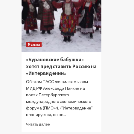
Музыка
«Бурановские бабушки»
хотят представить Россию на
«Интервидении»
Об этом ТАСС заявил замглавы
МИД РФ Александр Панкин на
полях Петербургского
международного экономического
форума (ПМЭФ). «"Интервидение"
планируется, но не...
Прочитать
Читать далее
больше