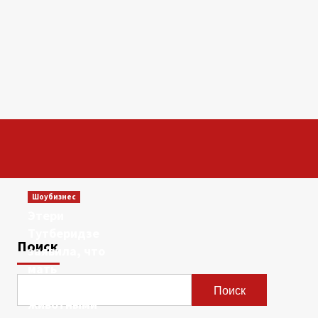
Шоубизнес
Этери
Тутберидзе
Поиск
заявила, что
мать
сравнивала ее с
Поиск
животными