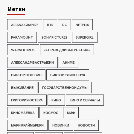
Метки
ARIANA GRANDE
BTS
DC
NETFLIX
PARAMOUNT
SONY PICTURES
SUPERGIRL
WARNER BROS.
«СПРАВЕДЛИВАЯ РОССИЯ»
АЛЕКСАНДР БАСТРЫКИН
АНИМЕ
ВИКТОР ПЕЛЕВИН
ВИКТОР СЛИПЕНЧУК
ВЫЖИВАНИЕ
ГОСУДАРСТВЕННОЙ ДУМЫ
ГРИГОРИЯ ОСТЕРА
КИНО
КИНО И СЕРИАЛЫ
КИНОМАЁВКА
КОСМОС
МИФ
МАРИ КРАЙМБРЕРИ
НОВИНКИ
НОВОСТИ