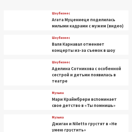
Шоубизнес
Агата Муцениеце поделилась
милыми кадрами с мужем (видео)
Шоубизнес
Валя Карнавал отменяет
концерты из-за съемок в шоу
Шоубизнес
Аделина Сотникова с особенной
сестрой и детьми появилась в
театре
Музыка
Мари Краймбрери вспоминает
свое детство в «Ты помнишь»
Музыка
Джиган и Niletto грустят в «Не
умею грустить»