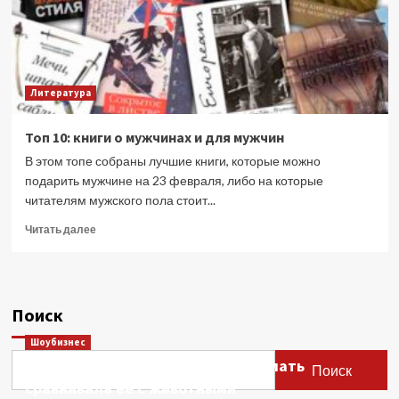
Литература
Топ 10: книги о мужчинах и для мужчин
В этом топе собраны лучшие книги, которые можно
подарить мужчине на 23 февраля, либо на которые
читателям мужского пола стоит...
Прочитать
Читать далее
больше
о
Топ
10:
Поиск
книги
о
Шоубизнес
мужчинах
Этери Тутберидзе заявила, что мать
и
Поиск
для
сравнивала ее с животными
мужчин