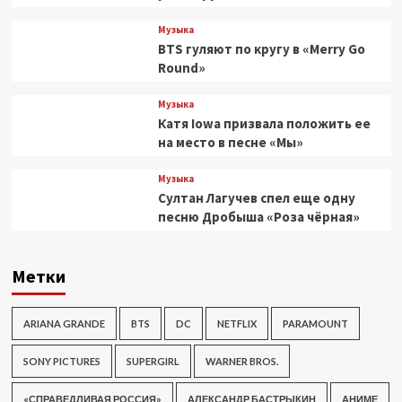
Музыка
BTS гуляют по кругу в «Merry Go
Round»
Музыка
Катя Iowa призвала положить ее
на место в песне «Мы»
Музыка
Султан Лагучев спел еще одну
песню Дробыша «Роза чёрная»
Метки
ARIANA GRANDE
BTS
DC
NETFLIX
PARAMOUNT
SONY PICTURES
SUPERGIRL
WARNER BROS.
«СПРАВЕДЛИВАЯ РОССИЯ»
АЛЕКСАНДР БАСТРЫКИН
АНИМЕ