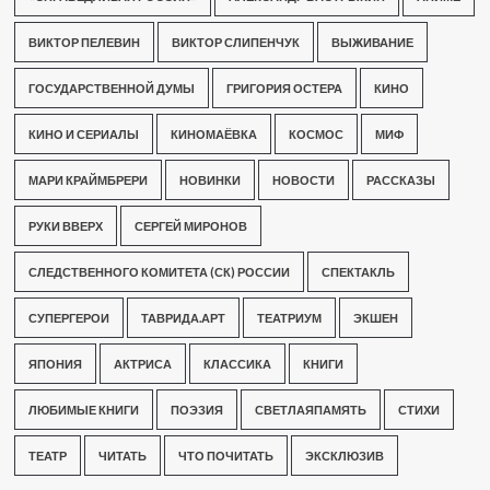
ВИКТОР ПЕЛЕВИН
ВИКТОР СЛИПЕНЧУК
ВЫЖИВАНИЕ
ГОСУДАРСТВЕННОЙ ДУМЫ
ГРИГОРИЯ ОСТЕРА
КИНО
КИНО И СЕРИАЛЫ
КИНОМАЁВКА
КОСМОС
МИФ
МАРИ КРАЙМБРЕРИ
НОВИНКИ
НОВОСТИ
РАССКАЗЫ
РУКИ ВВЕРХ
СЕРГЕЙ МИРОНОВ
СЛЕДСТВЕННОГО КОМИТЕТА (СК) РОССИИ
СПЕКТАКЛЬ
СУПЕРГЕРОИ
ТАВРИДА.АРТ
ТЕАТРИУМ
ЭКШЕН
ЯПОНИЯ
АКТРИСА
КЛАССИКА
КНИГИ
ЛЮБИМЫЕ КНИГИ
ПОЭЗИЯ
СВЕТЛАЯПАМЯТЬ
СТИХИ
ТЕАТР
ЧИТАТЬ
ЧТО ПОЧИТАТЬ
ЭКСКЛЮЗИВ