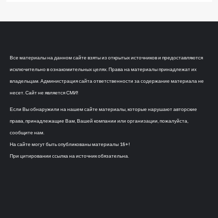
Все материалы на данном сайте взяты из открытых источников и предоставляются
исключительно в ознакомительных целях. Права на материалы принадлежат их
владельцам. Администрация сайта ответственности за содержание материала не
несет. Сайт не является СМИ!
Если Вы обнаружили на нашем сайте материалы, которые нарушают авторские
права, принадлежащие Вам, Вашей компании или организации, пожалуйста,
сообщите нам.
На сайте могут быть опубликованы материалы 18+!
При цитировании ссылка на источник обязательна.