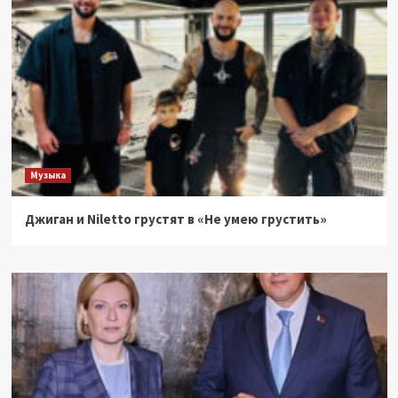
Музыка
Джиган и Niletto грустят в «Не умею грустить»