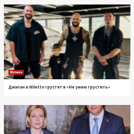
Музыка
Джиган и Niletto грустят в «Не умею грустить»