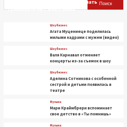
Этери Тутберидзе заявила, что мать
Хоттабыче»
Поиск
заметили
сравнивала ее с животными
маркировку
о
наркотиках
Шоубизнес
Агата Муцениеце поделилась
милыми кадрами с мужем (видео)
Шоубизнес
Валя Карнавал отменяет
концерты из-за съемок в шоу
Шоубизнес
Аделина Сотникова с особенной
сестрой и детьми появилась в
театре
Музыка
Мари Краймбрери вспоминает
свое детство в «Ты помнишь»
Музыка