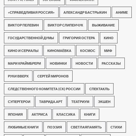
«СПРАВЕДЛИВАЯ РОССИЯ»
АЛЕКСАНДР БАСТРЫКИН
АНИМЕ
ВИКТОР ПЕЛЕВИН
ВИКТОР СЛИПЕНЧУК
ВЫЖИВАНИЕ
ГОСУДАРСТВЕННОЙ ДУМЫ
ГРИГОРИЯ ОСТЕРА
КИНО
КИНО И СЕРИАЛЫ
КИНОМАЁВКА
КОСМОС
МИФ
МАРИ КРАЙМБРЕРИ
НОВИНКИ
НОВОСТИ
РАССКАЗЫ
РУКИ ВВЕРХ
СЕРГЕЙ МИРОНОВ
СЛЕДСТВЕННОГО КОМИТЕТА (СК) РОССИИ
СПЕКТАКЛЬ
СУПЕРГЕРОИ
ТАВРИДА.АРТ
ТЕАТРИУМ
ЭКШЕН
ЯПОНИЯ
АКТРИСА
КЛАССИКА
КНИГИ
ЛЮБИМЫЕ КНИГИ
ПОЭЗИЯ
СВЕТЛАЯПАМЯТЬ
СТИХИ