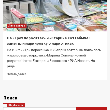
Литература
На «Трех поросятах» и «Старике Хоттабыче»
заметили маркировку о наркотиках
На книгах «Три поросенка» и «Старик Хоттабыч» появилась
маркировка о наркотикахМарина Совина (ночной
редактор)Фото: Екатерина Чеснокова / РИА НовостиНа
ряде...
Прочитать
Читать далее
больше
о
На
«Трех
Поиск
поросятах»
и
Шоубизнес
«Старике