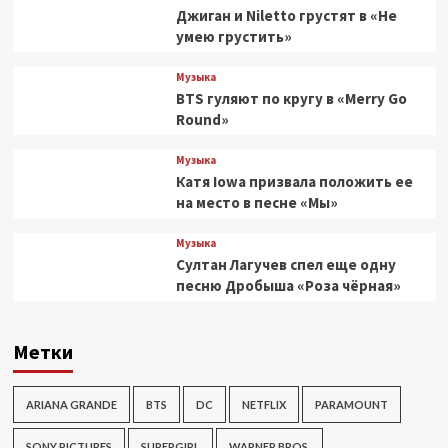
Джиган и Niletto грустят в «Не
умею грустить»
Музыка
BTS гуляют по кругу в «Merry Go
Round»
Музыка
Катя Iowa призвала положить ее
на место в песне «Мы»
Музыка
Султан Лагучев спел еще одну
песню Дробыша «Роза чёрная»
Метки
ARIANA GRANDE
BTS
DC
NETFLIX
PARAMOUNT
SONY PICTURES
SUPERGIRL
WARNER BROS.