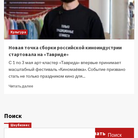
Культура
Новая точка сборки российской киноиндустрии
стартовала на «Тавриде»
С 1 по 3 мая арт-кластер «Таврида» впервые принимает
масштабный фестиваль «Киномаёвка». Событие призвано
стать не только праздником кино для...
Прочитать
Читать далее
больше
о
Новая
точка
Поиск
сборки
российской
Шоубизнес
киноиндустрии
Этери Тутберидзе заявила, что мать
стартовала
Поиск
на