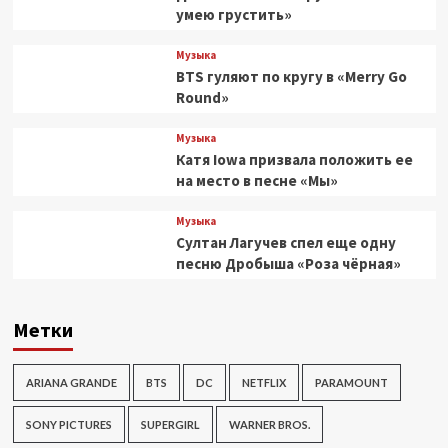
умею грустить»
Музыка
BTS гуляют по кругу в «Merry Go
Round»
Музыка
Катя Iowa призвала положить ее
на место в песне «Мы»
Музыка
Султан Лагучев спел еще одну
песню Дробыша «Роза чёрная»
Метки
ARIANA GRANDE
BTS
DC
NETFLIX
PARAMOUNT
SONY PICTURES
SUPERGIRL
WARNER BROS.