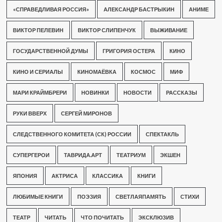
«СПРАВЕДЛИВАЯ РОССИЯ»
АЛЕКСАНДР БАСТРЫКИН
АНИМЕ
ВИКТОР ПЕЛЕВИН
ВИКТОР СЛИПЕНЧУК
ВЫЖИВАНИЕ
ГОСУДАРСТВЕННОЙ ДУМЫ
ГРИГОРИЯ ОСТЕРА
КИНО
КИНО И СЕРИАЛЫ
КИНОМАЁВКА
КОСМОС
МИФ
МАРИ КРАЙМБРЕРИ
НОВИНКИ
НОВОСТИ
РАССКАЗЫ
РУКИ ВВЕРХ
СЕРГЕЙ МИРОНОВ
СЛЕДСТВЕННОГО КОМИТЕТА (СК) РОССИИ
СПЕКТАКЛЬ
СУПЕРГЕРОИ
ТАВРИДА.АРТ
ТЕАТРИУМ
ЭКШЕН
ЯПОНИЯ
АКТРИСА
КЛАССИКА
КНИГИ
ЛЮБИМЫЕ КНИГИ
ПОЭЗИЯ
СВЕТЛАЯПАМЯТЬ
СТИХИ
ТЕАТР
ЧИТАТЬ
ЧТО ПОЧИТАТЬ
ЭКСКЛЮЗИВ