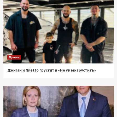
Музыка
Джиган и Niletto грустят в «Не умею грустить»