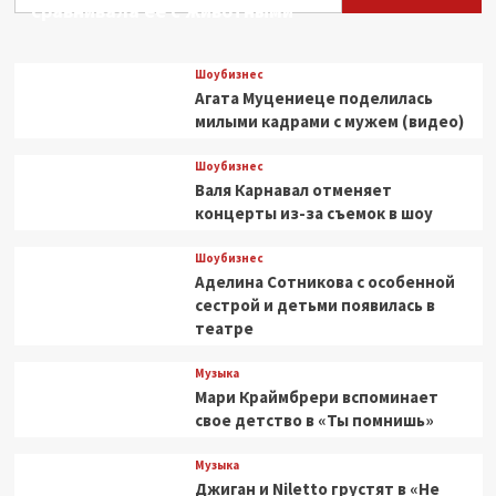
сравнивала ее с животными
«Тавриде»
Шоубизнес
Агата Муцениеце поделилась
милыми кадрами с мужем (видео)
Шоубизнес
Валя Карнавал отменяет
концерты из-за съемок в шоу
Шоубизнес
Аделина Сотникова с особенной
сестрой и детьми появилась в
театре
Музыка
Мари Краймбрери вспоминает
свое детство в «Ты помнишь»
Музыка
Джиган и Niletto грустят в «Не