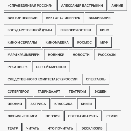
«СПРАВЕДЛИВАЯ РОССИЯ»
АЛЕКСАНДР БАСТРЫКИН
АНИМЕ
ВИКТОР ПЕЛЕВИН
ВИКТОР СЛИПЕНЧУК
ВЫЖИВАНИЕ
ГОСУДАРСТВЕННОЙ ДУМЫ
ГРИГОРИЯ ОСТЕРА
КИНО
КИНО И СЕРИАЛЫ
КИНОМАЁВКА
КОСМОС
МИФ
МАРИ КРАЙМБРЕРИ
НОВИНКИ
НОВОСТИ
РАССКАЗЫ
РУКИ ВВЕРХ
СЕРГЕЙ МИРОНОВ
СЛЕДСТВЕННОГО КОМИТЕТА (СК) РОССИИ
СПЕКТАКЛЬ
СУПЕРГЕРОИ
ТАВРИДА.АРТ
ТЕАТРИУМ
ЭКШЕН
ЯПОНИЯ
АКТРИСА
КЛАССИКА
КНИГИ
ЛЮБИМЫЕ КНИГИ
ПОЭЗИЯ
СВЕТЛАЯПАМЯТЬ
СТИХИ
ТЕАТР
ЧИТАТЬ
ЧТО ПОЧИТАТЬ
ЭКСКЛЮЗИВ