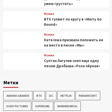
умею грустить»
Музыка
BTS гуляют по кругу в «Merry Go
Round»
Музыка
Катя Iowa призвала положить ее
на место в песне «Мы»
Музыка
Султан Лагучев спел еще одну
песню Дробыша «Роза чёрная»
Метки
ARIANA GRANDE
BTS
DC
NETFLIX
PARAMOUNT
SONY PICTURES
SUPERGIRL
WARNER BROS.