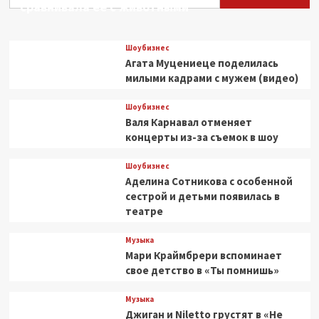
сравнивала ее с животными
Шоубизнес
Агата Муцениеце поделилась
милыми кадрами с мужем (видео)
Шоубизнес
Валя Карнавал отменяет
концерты из-за съемок в шоу
Шоубизнес
Аделина Сотникова с особенной
сестрой и детьми появилась в
театре
Музыка
Мари Краймбрери вспоминает
свое детство в «Ты помнишь»
Музыка
Джиган и Niletto грустят в «Не