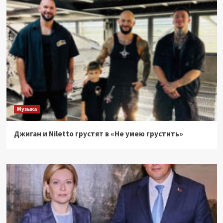
Музыка
Джиган и Niletto грустят в «Не умею грустить»