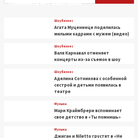
сравнивала ее с животными
Шоубизнес
Агата Муцениеце поделилась
милыми кадрами с мужем (видео)
Шоубизнес
Валя Карнавал отменяет
концерты из-за съемок в шоу
Шоубизнес
Аделина Сотникова с особенной
сестрой и детьми появилась в
театре
Музыка
Мари Краймбрери вспоминает
свое детство в «Ты помнишь»
Музыка
Джиган и Niletto грустят в «Не