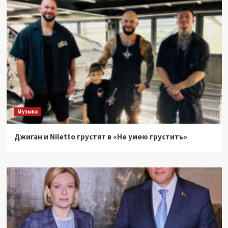
Музыка
Джиган и Niletto грустят в «Не умею грустить»