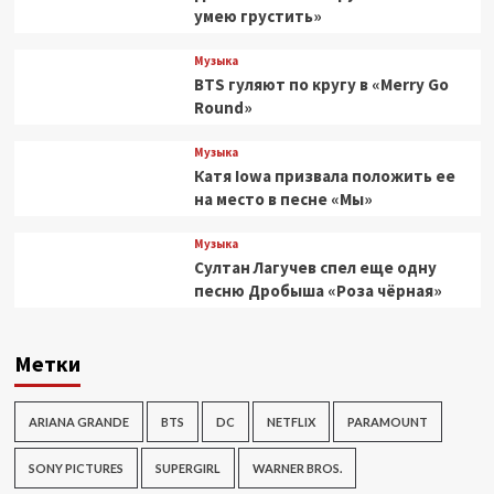
умею грустить»
Музыка
BTS гуляют по кругу в «Merry Go
Round»
Музыка
Катя Iowa призвала положить ее
на место в песне «Мы»
Музыка
Султан Лагучев спел еще одну
песню Дробыша «Роза чёрная»
Метки
ARIANA GRANDE
BTS
DC
NETFLIX
PARAMOUNT
SONY PICTURES
SUPERGIRL
WARNER BROS.