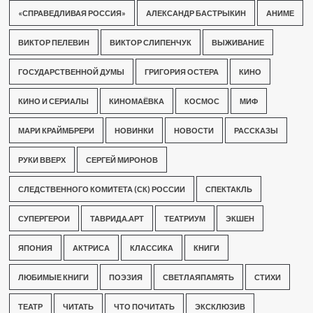
«СПРАВЕДЛИВАЯ РОССИЯ»
АЛЕКСАНДР БАСТРЫКИН
АНИМЕ
ВИКТОР ПЕЛЕВИН
ВИКТОР СЛИПЕНЧУК
ВЫЖИВАНИЕ
ГОСУДАРСТВЕННОЙ ДУМЫ
ГРИГОРИЯ ОСТЕРА
КИНО
КИНО И СЕРИАЛЫ
КИНОМАЁВКА
КОСМОС
МИФ
МАРИ КРАЙМБРЕРИ
НОВИНКИ
НОВОСТИ
РАССКАЗЫ
РУКИ ВВЕРХ
СЕРГЕЙ МИРОНОВ
СЛЕДСТВЕННОГО КОМИТЕТА (СК) РОССИИ
СПЕКТАКЛЬ
СУПЕРГЕРОИ
ТАВРИДА.АРТ
ТЕАТРИУМ
ЭКШЕН
ЯПОНИЯ
АКТРИСА
КЛАССИКА
КНИГИ
ЛЮБИМЫЕ КНИГИ
ПОЭЗИЯ
СВЕТЛАЯПАМЯТЬ
СТИХИ
ТЕАТР
ЧИТАТЬ
ЧТО ПОЧИТАТЬ
ЭКСКЛЮЗИВ