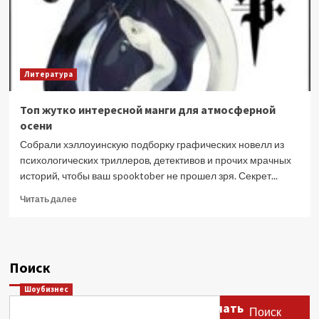
Литература
Топ жутко интересной манги для атмосферной
осени
Собрали хэллоуинскую подборку графических новелл из
психологических триллеров, детективов и прочих мрачных
историй, чтобы ваш spooktober не прошел зря. Секрет...
Прочитать
Читать далее
больше
о
Топ
жутко
Поиск
интересной
манги
Шоубизнес
для
Этери Тутберидзе заявила, что мать
атмосферной
Поиск
осени