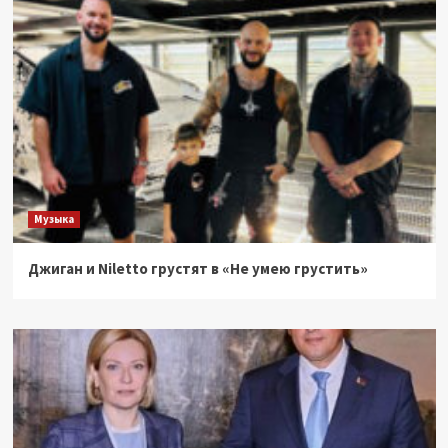
Музыка
Джиган и Niletto грустят в «Не умею грустить»