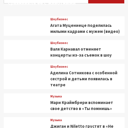
сравнивала ее с животными
Шоубизнес
Агата Муцениеце поделилась
милыми кадрами с мужем (видео)
Шоубизнес
Валя Карнавал отменяет
концерты из-за съемок в шоу
Шоубизнес
Аделина Сотникова с особенной
сестрой и детьми появилась в
театре
Музыка
Мари Краймбрери вспоминает
свое детство в «Ты помнишь»
Музыка
Джиган и Niletto грустят в «Не