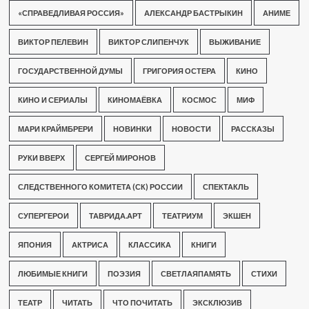
«СПРАВЕДЛИВАЯ РОССИЯ»
АЛЕКСАНДР БАСТРЫКИН
АНИМЕ
ВИКТОР ПЕЛЕВИН
ВИКТОР СЛИПЕНЧУК
ВЫЖИВАНИЕ
ГОСУДАРСТВЕННОЙ ДУМЫ
ГРИГОРИЯ ОСТЕРА
КИНО
КИНО И СЕРИАЛЫ
КИНОМАЁВКА
КОСМОС
МИФ
МАРИ КРАЙМБРЕРИ
НОВИНКИ
НОВОСТИ
РАССКАЗЫ
РУКИ ВВЕРХ
СЕРГЕЙ МИРОНОВ
СЛЕДСТВЕННОГО КОМИТЕТА (СК) РОССИИ
СПЕКТАКЛЬ
СУПЕРГЕРОИ
ТАВРИДА.АРТ
ТЕАТРИУМ
ЭКШЕН
ЯПОНИЯ
АКТРИСА
КЛАССИКА
КНИГИ
ЛЮБИМЫЕ КНИГИ
ПОЭЗИЯ
СВЕТЛАЯПАМЯТЬ
СТИХИ
ТЕАТР
ЧИТАТЬ
ЧТО ПОЧИТАТЬ
ЭКСКЛЮЗИВ