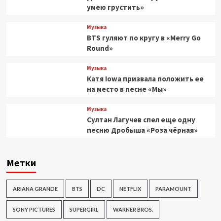
умею грустить»
Музыка
BTS гуляют по кругу в «Merry Go
Round»
Музыка
Катя Iowa призвала положить ее
на место в песне «Мы»
Музыка
Султан Лагучев спел еще одну
песню Дробыша «Роза чёрная»
Метки
ARIANA GRANDE
BTS
DC
NETFLIX
PARAMOUNT
SONY PICTURES
SUPERGIRL
WARNER BROS.