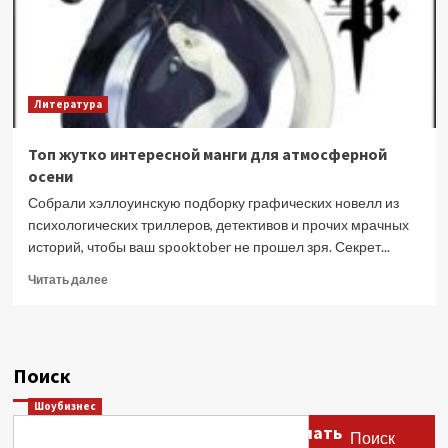
Литература
Топ жутко интересной манги для атмосферной
осени
Собрали хэллоуинскую подборку графических новелл из
психологических триллеров, детективов и прочих мрачных
историй, чтобы ваш spooktober не прошел зря. Секрет...
Прочитать
Читать далее
больше
о
Топ
жутко
Поиск
интересной
манги
Шоубизнес
для
Этери Тутберидзе заявила, что мать
атмосферной
Поиск
осени