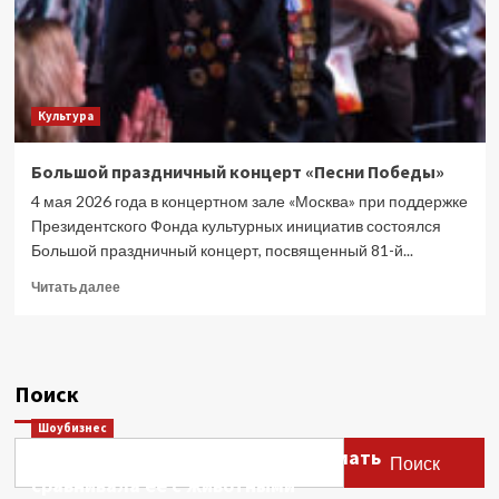
Культура
Большой праздничный концерт «Песни Победы»
4 мая 2026 года в концертном зале «Москва» при поддержке
Президентского Фонда культурных инициатив состоялся
Большой праздничный концерт, посвященный 81-й...
Прочитать
Читать далее
больше
о
Большой
праздничный
Поиск
концерт
«Песни
Шоубизнес
Победы»
Этери Тутберидзе заявила, что мать
Поиск
сравнивала ее с животными