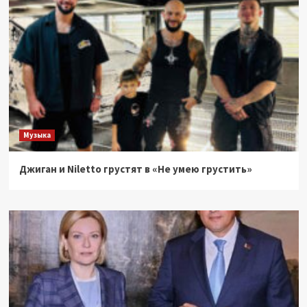
Музыка
Джиган и Niletto грустят в «Не умею грустить»