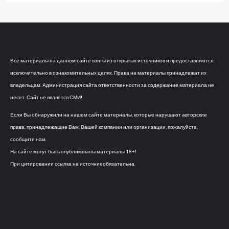
Все материалы на данном сайте взяты из открытых источников и предоставляются
исключительно в ознакомительных целях. Права на материалы принадлежат их
владельцам. Администрация сайта ответственности за содержание материала не
несет. Сайт не является СМИ!
Если Вы обнаружили на нашем сайте материалы, которые нарушают авторские
права, принадлежащие Вам, Вашей компании или организации, пожалуйста,
сообщите нам.
На сайте могут быть опубликованы материалы 18+!
При цитировании ссылка на источник обязательна.