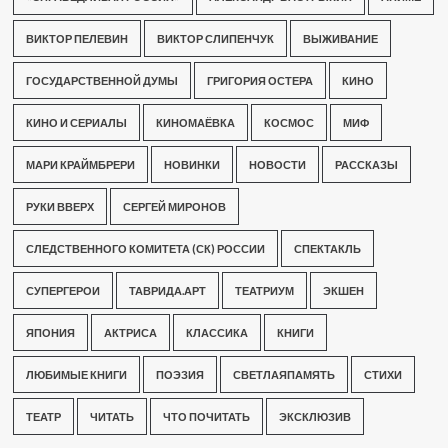
ВИКТОР ПЕЛЕВИН
ВИКТОР СЛИПЕНЧУК
ВЫЖИВАНИЕ
ГОСУДАРСТВЕННОЙ ДУМЫ
ГРИГОРИЯ ОСТЕРА
КИНО
КИНО И СЕРИАЛЫ
КИНОМАЁВКА
КОСМОС
МИФ
МАРИ КРАЙМБРЕРИ
НОВИНКИ
НОВОСТИ
РАССКАЗЫ
РУКИ ВВЕРХ
СЕРГЕЙ МИРОНОВ
СЛЕДСТВЕННОГО КОМИТЕТА (СК) РОССИИ
СПЕКТАКЛЬ
СУПЕРГЕРОИ
ТАВРИДА.АРТ
ТЕАТРИУМ
ЭКШЕН
ЯПОНИЯ
АКТРИСА
КЛАССИКА
КНИГИ
ЛЮБИМЫЕ КНИГИ
ПОЭЗИЯ
СВЕТЛАЯПАМЯТЬ
СТИХИ
ТЕАТР
ЧИТАТЬ
ЧТО ПОЧИТАТЬ
ЭКСКЛЮЗИВ