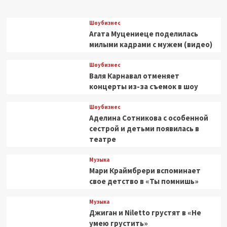
Шоубизнес
Агата Муцениеце поделилась
милыми кадрами с мужем (видео)
Шоубизнес
Валя Карнавал отменяет
концерты из-за съемок в шоу
Шоубизнес
Аделина Сотникова с особенной
сестрой и детьми появилась в
театре
Музыка
Мари Краймбрери вспоминает
свое детство в «Ты помнишь»
Музыка
Джиган и Niletto грустят в «Не
умею грустить»