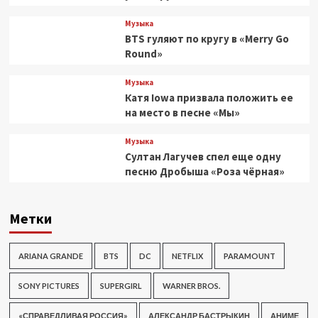
Музыка
BTS гуляют по кругу в «Merry Go
Round»
Музыка
Катя Iowa призвала положить ее
на место в песне «Мы»
Музыка
Султан Лагучев спел еще одну
песню Дробыша «Роза чёрная»
Метки
ARIANA GRANDE
BTS
DC
NETFLIX
PARAMOUNT
SONY PICTURES
SUPERGIRL
WARNER BROS.
«СПРАВЕДЛИВАЯ РОССИЯ»
АЛЕКСАНДР БАСТРЫКИН
АНИМЕ