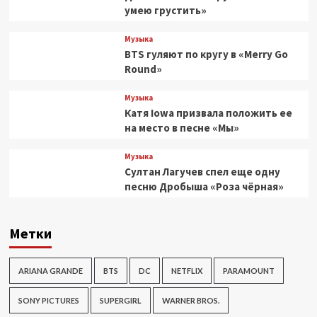
умею грустить»
Музыка
BTS гуляют по кругу в «Merry Go
Round»
Музыка
Катя Iowa призвала положить ее
на место в песне «Мы»
Музыка
Султан Лагучев спел еще одну
песню Дробыша «Роза чёрная»
Метки
ARIANA GRANDE
BTS
DC
NETFLIX
PARAMOUNT
SONY PICTURES
SUPERGIRL
WARNER BROS.