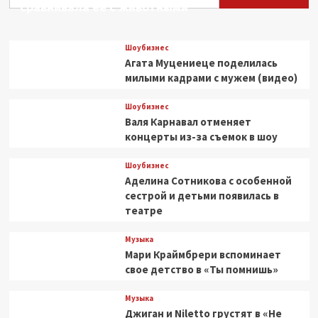
сравнивала ее с животными
сериал
персонажа,
которого
Шоубизнес
не
Агата Муцениеце поделилась
было
милыми кадрами с мужем (видео)
даже
в
Шоубизнес
игре
Валя Карнавал отменяет
концерты из-за съемок в шоу
Шоубизнес
Аделина Сотникова с особенной
сестрой и детьми появилась в
театре
Музыка
Мари Краймбрери вспоминает
свое детство в «Ты помнишь»
Музыка
Джиган и Niletto грустят в «Не