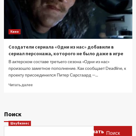
Кино
Создатели сериала «Одни из нас» добавили в
сериал персонажа, которого не было даже в игре
В актерском составе третьего сезона «Одни из нас»
произошло заметное пополнение. Как сообщает Deadline, к
проекту присоединился Питер Сарсгаард —...
Прочитать
Читать далее
больше
о
Создатели
сериала
Поиск
«Одни
из
Шоубизнес
нас»
Этери Тутберидзе заявила, что мать
добавили
Поиск
в