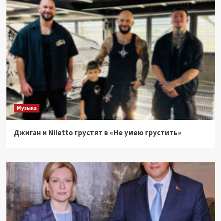
Музыка
Джиган и Niletto грустят в «Не умею грустить»