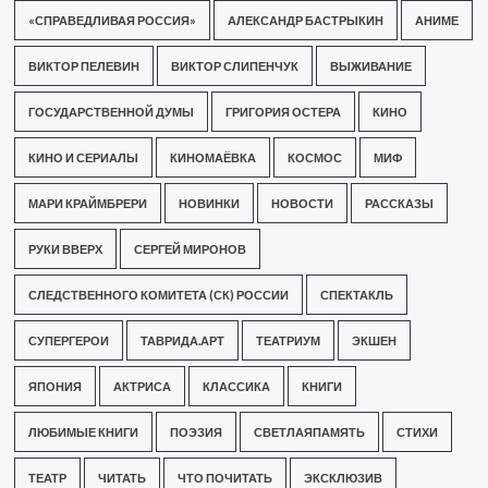
«СПРАВЕДЛИВАЯ РОССИЯ»
АЛЕКСАНДР БАСТРЫКИН
АНИМЕ
ВИКТОР ПЕЛЕВИН
ВИКТОР СЛИПЕНЧУК
ВЫЖИВАНИЕ
ГОСУДАРСТВЕННОЙ ДУМЫ
ГРИГОРИЯ ОСТЕРА
КИНО
КИНО И СЕРИАЛЫ
КИНОМАЁВКА
КОСМОС
МИФ
МАРИ КРАЙМБРЕРИ
НОВИНКИ
НОВОСТИ
РАССКАЗЫ
РУКИ ВВЕРХ
СЕРГЕЙ МИРОНОВ
СЛЕДСТВЕННОГО КОМИТЕТА (СК) РОССИИ
СПЕКТАКЛЬ
СУПЕРГЕРОИ
ТАВРИДА.АРТ
ТЕАТРИУМ
ЭКШЕН
ЯПОНИЯ
АКТРИСА
КЛАССИКА
КНИГИ
ЛЮБИМЫЕ КНИГИ
ПОЭЗИЯ
СВЕТЛАЯПАМЯТЬ
СТИХИ
ТЕАТР
ЧИТАТЬ
ЧТО ПОЧИТАТЬ
ЭКСКЛЮЗИВ