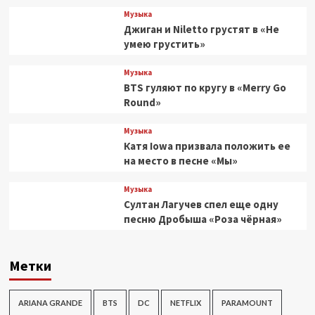
Музыка
Джиган и Niletto грустят в «Не
умею грустить»
Музыка
BTS гуляют по кругу в «Merry Go
Round»
Музыка
Катя Iowa призвала положить ее
на место в песне «Мы»
Музыка
Султан Лагучев спел еще одну
песню Дробыша «Роза чёрная»
Метки
ARIANA GRANDE
BTS
DC
NETFLIX
PARAMOUNT