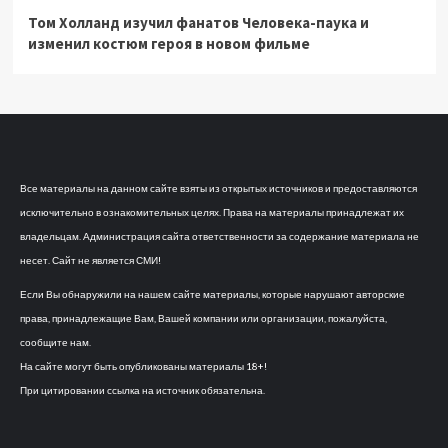
Том Холланд изучил фанатов Человека-паука и
изменил костюм героя в новом фильме
Все материалы на данном сайте взяты из открытых источников и предоставляются
исключительно в ознакомительных целях. Права на материалы принадлежат их
владельцам. Администрация сайта ответственности за содержание материала не
несет. Сайт не является СМИ!
Если Вы обнаружили на нашем сайте материалы, которые нарушают авторские
права, принадлежащие Вам, Вашей компании или организации, пожалуйста,
сообщите нам.
На сайте могут быть опубликованы материалы 18+!
При цитировании ссылка на источник обязательна.