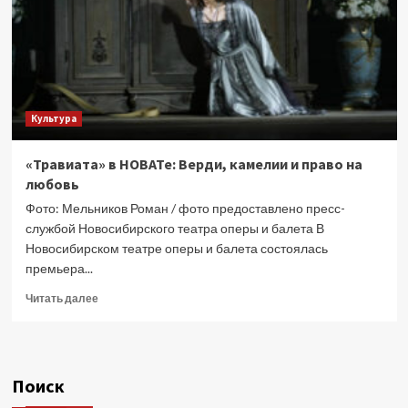
Культура
«Травиата» в НОВАТе: Верди, камелии и право на
любовь
Фото: Мельников Роман / фото предоставлено пресс-
службой Новосибирского театра оперы и балета В
Новосибирском театре оперы и балета состоялась
премьера...
Прочитать
Читать далее
больше
о
«Травиата»
в
Поиск
НОВАТе:
Верди,