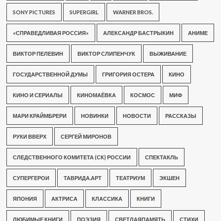
SONY PICTURES
SUPERGIRL
WARNER BROS.
«СПРАВЕДЛИВАЯ РОССИЯ»
АЛЕКСАНДР БАСТРЫКИН
АНИМЕ
ВИКТОР ПЕЛЕВИН
ВИКТОР СЛИПЕНЧУК
ВЫЖИВАНИЕ
ГОСУДАРСТВЕННОЙ ДУМЫ
ГРИГОРИЯ ОСТЕРА
КИНО
КИНО И СЕРИАЛЫ
КИНОМАЁВКА
КОСМОС
МИФ
МАРИ КРАЙМБРЕРИ
НОВИНКИ
НОВОСТИ
РАССКАЗЫ
РУКИ ВВЕРХ
СЕРГЕЙ МИРОНОВ
СЛЕДСТВЕННОГО КОМИТЕТА (СК) РОССИИ
СПЕКТАКЛЬ
СУПЕРГЕРОИ
ТАВРИДА.АРТ
ТЕАТРИУМ
ЭКШЕН
ЯПОНИЯ
АКТРИСА
КЛАССИКА
КНИГИ
ЛЮБИМЫЕ КНИГИ
ПОЭЗИЯ
СВЕТЛАЯПАМЯТЬ
СТИХИ