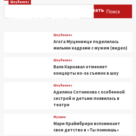
Шоубизнес
камелии
Этери Тутберидзе заявила, что мать
и
Поиск
право
сравнивала ее с животными
на
любовь
Шоубизнес
Агата Муцениеце поделилась
милыми кадрами с мужем (видео)
Шоубизнес
Валя Карнавал отменяет
концерты из-за съемок в шоу
Шоубизнес
Аделина Сотникова с особенной
сестрой и детьми появилась в
театре
Музыка
Мари Краймбрери вспоминает
свое детство в «Ты помнишь»