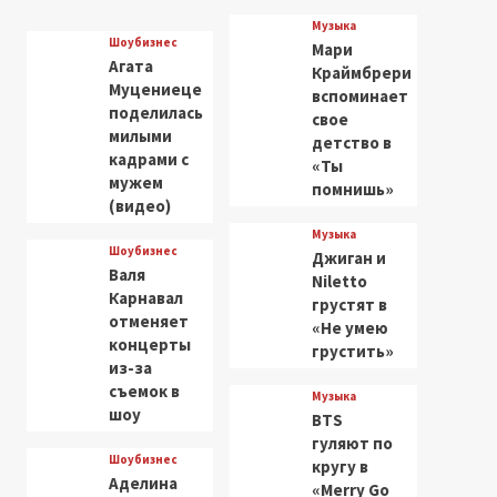
Музыка
Шоубизнес
Мари
Агата
Краймбрери
Муцениеце
вспоминает
поделилась
свое
милыми
детство в
кадрами с
«Ты
мужем
помнишь»
(видео)
Музыка
Шоубизнес
Джиган и
Валя
Niletto
Карнавал
грустят в
отменяет
«Не умею
концерты
грустить»
из-за
съемок в
Музыка
шоу
BTS
гуляют по
Шоубизнес
кругу в
Аделина
«Merry Go