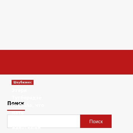
Шоубизнес
Этери
Тутберидзе
Поиск
заявила, что
мать
сравнивала ее с
Поиск
животными