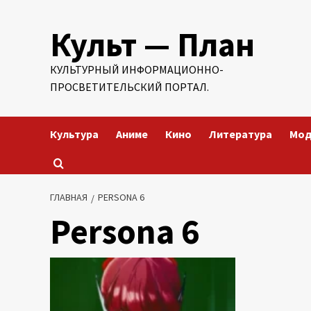
Перейти
Культ — План
к
содержимому
КУЛЬТУРНЫЙ ИНФОРМАЦИОННО-
ПРОСВЕТИТЕЛЬСКИЙ ПОРТАЛ.
Культура
Аниме
Кино
Литература
Мо
ГЛАВНАЯ
PERSONA 6
Persona 6