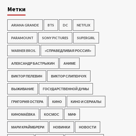
Метки
ARIANA GRANDE
BTS
DC
NETFLIX
PARAMOUNT
SONY PICTURES
SUPERGIRL
WARNER BROS.
«СПРАВЕДЛИВАЯ РОССИЯ»
АЛЕКСАНДР БАСТРЫКИН
АНИМЕ
ВИКТОР ПЕЛЕВИН
ВИКТОР СЛИПЕНЧУК
ВЫЖИВАНИЕ
ГОСУДАРСТВЕННОЙ ДУМЫ
ГРИГОРИЯ ОСТЕРА
КИНО
КИНО И СЕРИАЛЫ
КИНОМАЁВКА
КОСМОС
МИФ
МАРИ КРАЙМБРЕРИ
НОВИНКИ
НОВОСТИ