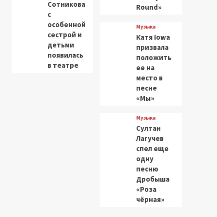
Сотникова
Round»
с
особенной
Музыка
сестрой и
Катя Iowa
детьми
призвала
появилась
положить
в театре
ее на
место в
песне
«Мы»
Музыка
Султан
Лагучев
спел еще
одну
песню
Дробыша
«Роза
чёрная»