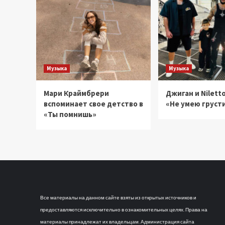
Музыка
Музыка
Мари Краймбрери
Джиган и Niletto
вспоминает свое детство в
«Не умею груст
«Ты помнишь»
Все материалы на данном сайте взяты из открытых источников и
предоставляются исключительно в ознакомительных целях. Права на
материалы принадлежат их владельцам. Администрация сайта