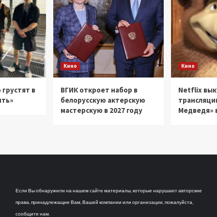
Кино
Кино
 грустят в
ВГИК откроет набор в
Netflix вы
ить»
белорусскую актерскую
трансляци
мастерскую в 2027 году
Медведя» в
Если Вы обнаружили на нашем сайте материалы, которые нарушают авторские
права, принадлежащие Вам, Вашей компании или организации, пожалуйста,
сообщите нам.