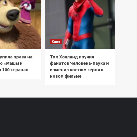
Кино
купила права на
Том Холланд изучил
ю «Машы и
фанатов Человека-паука и
 100 странах
изменил костюм героя в
новом фильме