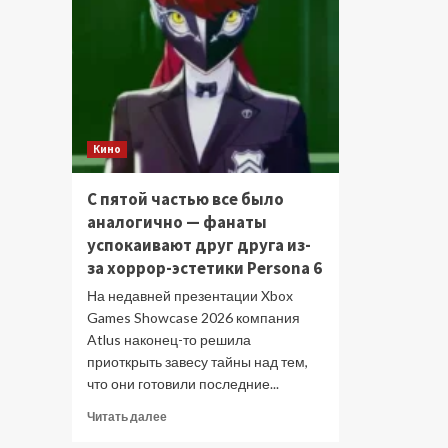
Кино
С пятой частью все было
аналогично — фанаты
успокаивают друг друга из-
за хоррор-эстетики Persona 6
На недавней презентации Xbox
Games Showcase 2026 компания
Atlus наконец-то решила
приоткрыть завесу тайны над тем,
что они готовили последние...
Прочитать
Читать далее
больше