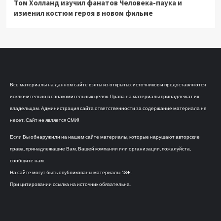
Том Холланд изучил фанатов Человека-паука и
изменил костюм героя в новом фильме
Все материалы на данном сайте взяты из открытых источников и предоставляются
исключительно в ознакомительных целях. Права на материалы принадлежат их
владельцам. Администрация сайта ответственности за содержание материала не
несет. Сайт не является СМИ!
Если Вы обнаружили на нашем сайте материалы, которые нарушают авторские
права, принадлежащие Вам, Вашей компании или организации, пожалуйста,
сообщите нам.
На сайте могут быть опубликованы материалы 18+!
При цитировании ссылка на источник обязательна.