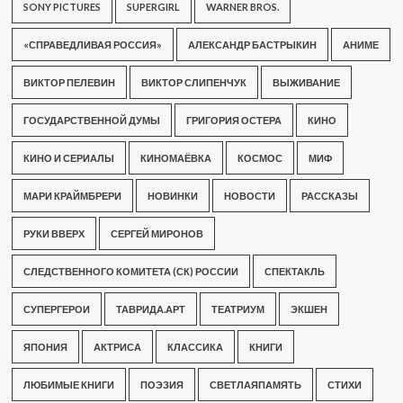
SONY PICTURES
SUPERGIRL
WARNER BROS.
«СПРАВЕДЛИВАЯ РОССИЯ»
АЛЕКСАНДР БАСТРЫКИН
АНИМЕ
ВИКТОР ПЕЛЕВИН
ВИКТОР СЛИПЕНЧУК
ВЫЖИВАНИЕ
ГОСУДАРСТВЕННОЙ ДУМЫ
ГРИГОРИЯ ОСТЕРА
КИНО
КИНО И СЕРИАЛЫ
КИНОМАЁВКА
КОСМОС
МИФ
МАРИ КРАЙМБРЕРИ
НОВИНКИ
НОВОСТИ
РАССКАЗЫ
РУКИ ВВЕРХ
СЕРГЕЙ МИРОНОВ
СЛЕДСТВЕННОГО КОМИТЕТА (СК) РОССИИ
СПЕКТАКЛЬ
СУПЕРГЕРОИ
ТАВРИДА.АРТ
ТЕАТРИУМ
ЭКШЕН
ЯПОНИЯ
АКТРИСА
КЛАССИКА
КНИГИ
ЛЮБИМЫЕ КНИГИ
ПОЭЗИЯ
СВЕТЛАЯПАМЯТЬ
СТИХИ