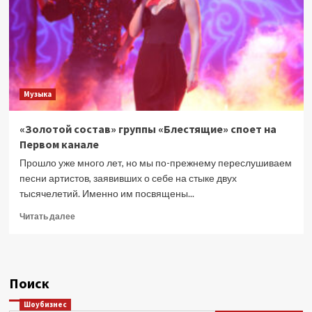
звезд»
Музыка
«Золотой состав» группы «Блестящие» споет на
Первом канале
Прошло уже много лет, но мы по-прежнему переслушиваем
песни артистов, заявивших о себе на стыке двух
тысячелетий. Именно им посвящены...
Прочитать
Читать далее
больше
о
«Золотой
состав»
Поиск
группы
«Блестящие»
Шоубизнес
споет