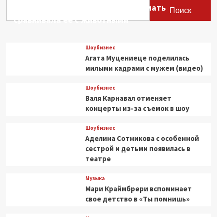
Этери Тутберидзе заявила, что мать
на
Поиск
Первом
сравнивала ее с животными
канале
Шоубизнес
Агата Муцениеце поделилась
милыми кадрами с мужем (видео)
Шоубизнес
Валя Карнавал отменяет
концерты из-за съемок в шоу
Шоубизнес
Аделина Сотникова с особенной
сестрой и детьми появилась в
театре
Музыка
Мари Краймбрери вспоминает
свое детство в «Ты помнишь»