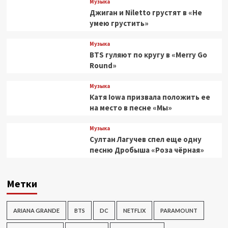
Музыка
Джиган и Niletto грустят в «Не
умею грустить»
Музыка
BTS гуляют по кругу в «Merry Go
Round»
Музыка
Катя Iowa призвала положить ее
на место в песне «Мы»
Музыка
Султан Лагучев спел еще одну
песню Дробыша «Роза чёрная»
Метки
ARIANA GRANDE
BTS
DC
NETFLIX
PARAMOUNT