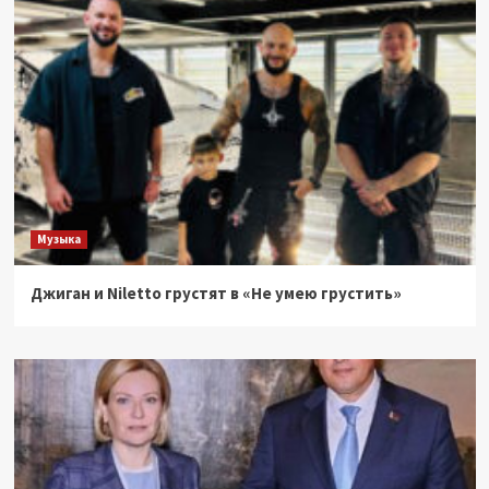
Музыка
Джиган и Niletto грустят в «Не умею грустить»