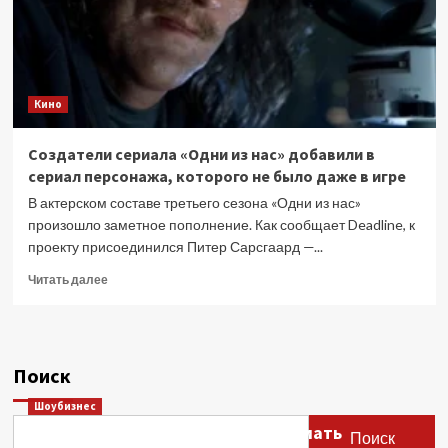
Кино
Создатели сериала «Одни из нас» добавили в
сериал персонажа, которого не было даже в игре
В актерском составе третьего сезона «Одни из нас»
произошло заметное пополнение. Как сообщает Deadline, к
проекту присоединился Питер Сарсгаард —...
Прочитать
Читать далее
больше
о
Создатели
сериала
Поиск
«Одни
из
Шоубизнес
нас»
Этери Тутберидзе заявила, что мать
добавили
Поиск
в