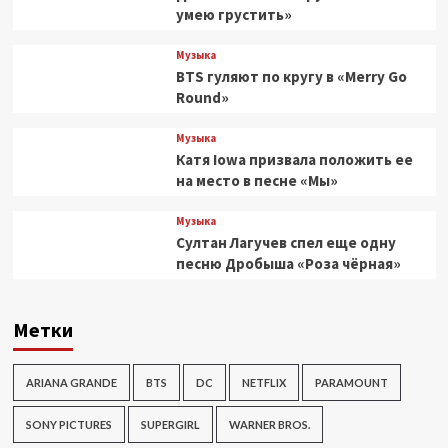
умею грустить»
Музыка
BTS гуляют по кругу в «Merry Go
Round»
Музыка
Катя Iowa призвала положить ее
на место в песне «Мы»
Музыка
Султан Лагучев спел еще одну
песню Дробыша «Роза чёрная»
Метки
ARIANA GRANDE
BTS
DC
NETFLIX
PARAMOUNT
SONY PICTURES
SUPERGIRL
WARNER BROS.