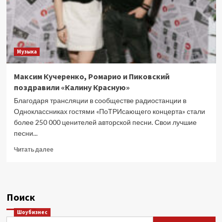
Музыка
Максим Кучеренко, Ромарио и Пиковский
поздравили «Калину Красную»
Благодаря трансляции в сообществе радиостанции в
Одноклассниках гостями «ПоТРИсающего концерта» стали
более 250 000 ценителей авторской песни. Свои лучшие
песни...
Прочитать
Читать далее
больше
о
Максим
Кучеренко,
Поиск
Ромарио
и
Шоубизнес
Пиковский