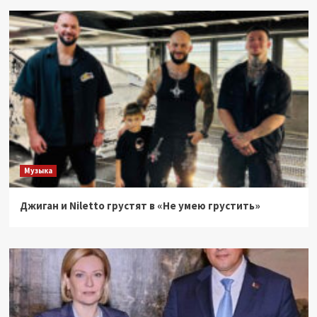
Музыка
Джиган и Niletto грустят в «Не умею грустить»