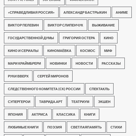
«СПРАВЕДЛИВАЯ РОССИЯ»
АЛЕКСАНДР БАСТРЫКИН
АНИМЕ
ВИКТОР ПЕЛЕВИН
ВИКТОР СЛИПЕНЧУК
ВЫЖИВАНИЕ
ГОСУДАРСТВЕННОЙ ДУМЫ
ГРИГОРИЯ ОСТЕРА
КИНО
КИНО И СЕРИАЛЫ
КИНОМАЁВКА
КОСМОС
МИФ
МАРИ КРАЙМБРЕРИ
НОВИНКИ
НОВОСТИ
РАССКАЗЫ
РУКИ ВВЕРХ
СЕРГЕЙ МИРОНОВ
СЛЕДСТВЕННОГО КОМИТЕТА (СК) РОССИИ
СПЕКТАКЛЬ
СУПЕРГЕРОИ
ТАВРИДА.АРТ
ТЕАТРИУМ
ЭКШЕН
ЯПОНИЯ
АКТРИСА
КЛАССИКА
КНИГИ
ЛЮБИМЫЕ КНИГИ
ПОЭЗИЯ
СВЕТЛАЯПАМЯТЬ
СТИХИ