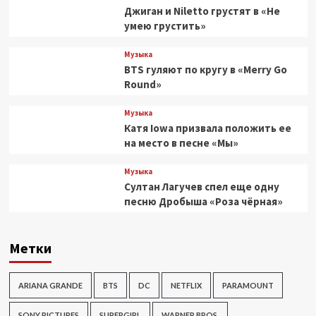
Джиган и Niletto грустят в «Не
умею грустить»
Музыка
BTS гуляют по кругу в «Merry Go
Round»
Музыка
Катя Iowa призвала положить ее
на место в песне «Мы»
Музыка
Султан Лагучев спел еще одну
песню Дробыша «Роза чёрная»
Метки
ARIANA GRANDE
BTS
DC
NETFLIX
PARAMOUNT
SONY PICTURES
SUPERGIRL
WARNER BROS.