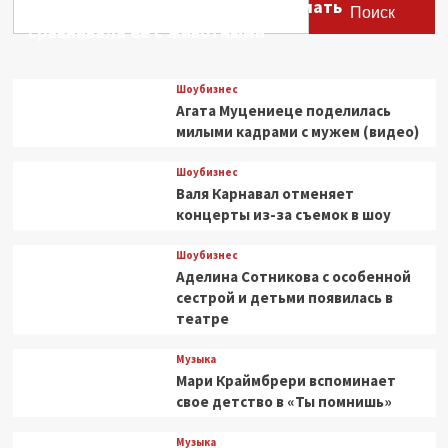
Этери Тутберидзе заявила, что мать
поздравили
Поиск
«Калину
сравнивала ее с животными
Красную»
Шоубизнес
Агата Муцениеце поделилась
милыми кадрами с мужем (видео)
Шоубизнес
Валя Карнавал отменяет
концерты из-за съемок в шоу
Шоубизнес
Аделина Сотникова с особенной
сестрой и детьми появилась в
театре
Музыка
Мари Краймбрери вспоминает
свое детство в «Ты помнишь»
Музыка