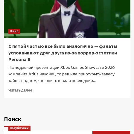
Кино
С пятой частью все было аналогично — фанаты
успокаивают друг друга из-за хоррор-эстетики
Persona 6
На недавней презентации Xbox Games Showcase 2026
компания Atlus наконец-то решила приоткрыть завесу
тайны над тем, что они готовили последние...
Прочитать
Читать далее
больше
о
С
пятой
Поиск
частью
все
Шоубизнес
было