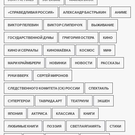
«СПРАВЕДЛИВАЯ РОССИЯ»
АЛЕКСАНДР БАСТРЫКИН
АНИМЕ
ВИКТОР ПЕЛЕВИН
ВИКТОР СЛИПЕНЧУК
ВЫЖИВАНИЕ
ГОСУДАРСТВЕННОЙ ДУМЫ
ГРИГОРИЯ ОСТЕРА
КИНО
КИНО И СЕРИАЛЫ
КИНОМАЁВКА
КОСМОС
МИФ
МАРИ КРАЙМБРЕРИ
НОВИНКИ
НОВОСТИ
РАССКАЗЫ
РУКИ ВВЕРХ
СЕРГЕЙ МИРОНОВ
СЛЕДСТВЕННОГО КОМИТЕТА (СК) РОССИИ
СПЕКТАКЛЬ
СУПЕРГЕРОИ
ТАВРИДА.АРТ
ТЕАТРИУМ
ЭКШЕН
ЯПОНИЯ
АКТРИСА
КЛАССИКА
КНИГИ
ЛЮБИМЫЕ КНИГИ
ПОЭЗИЯ
СВЕТЛАЯПАМЯТЬ
СТИХИ