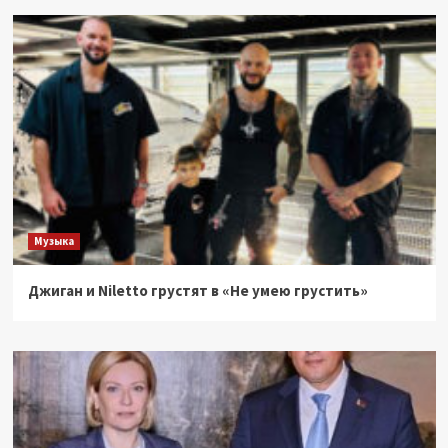
Музыка
Джиган и Niletto грустят в «Не умею грустить»