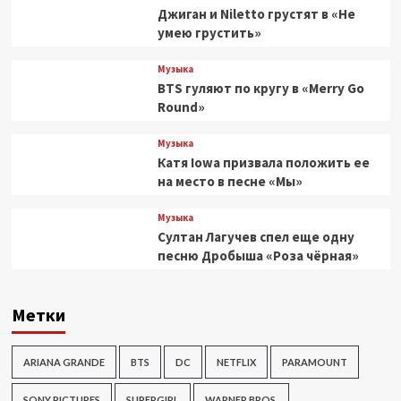
Джиган и Niletto грустят в «Не
умею грустить»
Музыка
BTS гуляют по кругу в «Merry Go
Round»
Музыка
Катя Iowa призвала положить ее
на место в песне «Мы»
Музыка
Султан Лагучев спел еще одну
песню Дробыша «Роза чёрная»
Метки
ARIANA GRANDE
BTS
DC
NETFLIX
PARAMOUNT
SONY PICTURES
SUPERGIRL
WARNER BROS.