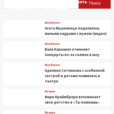
Этери Тутберидзе заявила, что мать
аналогично
Поиск
—
сравнивала ее с животными
фанаты
успокаивают
друг
Шоубизнес
друга
Агата Муцениеце поделилась
из-
милыми кадрами с мужем (видео)
за
хоррор-
Шоубизнес
эстетики
Валя Карнавал отменяет
Persona
6
концерты из-за съемок в шоу
Шоубизнес
Аделина Сотникова с особенной
сестрой и детьми появилась в
театре
Музыка
Мари Краймбрери вспоминает
свое детство в «Ты помнишь»
Музыка