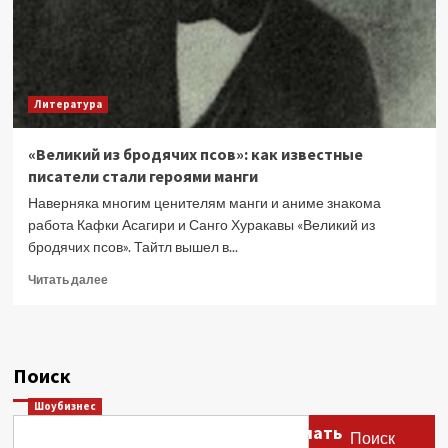
Литература
«Великий из бродячих псов»: как известные
писатели стали героями манги
Наверняка многим ценителям манги и аниме знакома
работа Кафки Асагири и Санго Хуракавы «Великий из
бродячих псов». Тайтл вышел в...
Прочитать
Читать далее
больше
о
«Великий
из
Поиск
бродячих
псов»:
Шоубизнес
как
Этери Тутберидзе заявила, что мать
известные
Поиск
писатели