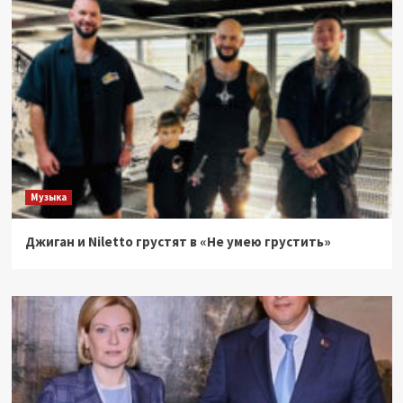
Музыка
Джиган и Niletto грустят в «Не умею грустить»