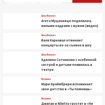
сравнивала ее с животными
стали
героями
манги
Шоубизнес
Агата Муцениеце поделилась
милыми кадрами с мужем (видео)
Шоубизнес
Валя Карнавал отменяет
концерты из-за съемок в шоу
Шоубизнес
Аделина Сотникова с особенной
сестрой и детьми появилась в
театре
Музыка
Мари Краймбрери вспоминает
свое детство в «Ты помнишь»
Музыка
Джиган и Niletto грустят в «Не