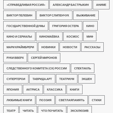
«СПРАВЕДЛИВАЯ РОССИЯ»
АЛЕКСАНДР БАСТРЫКИН
АНИМЕ
ВИКТОР ПЕЛЕВИН
ВИКТОР СЛИПЕНЧУК
ВЫЖИВАНИЕ
ГОСУДАРСТВЕННОЙ ДУМЫ
ГРИГОРИЯ ОСТЕРА
КИНО
КИНО И СЕРИАЛЫ
КИНОМАЁВКА
КОСМОС
МИФ
МАРИ КРАЙМБРЕРИ
НОВИНКИ
НОВОСТИ
РАССКАЗЫ
РУКИ ВВЕРХ
СЕРГЕЙ МИРОНОВ
СЛЕДСТВЕННОГО КОМИТЕТА (СК) РОССИИ
СПЕКТАКЛЬ
СУПЕРГЕРОИ
ТАВРИДА.АРТ
ТЕАТРИУМ
ЭКШЕН
ЯПОНИЯ
АКТРИСА
КЛАССИКА
КНИГИ
ЛЮБИМЫЕ КНИГИ
ПОЭЗИЯ
СВЕТЛАЯПАМЯТЬ
СТИХИ
ТЕАТР
ЧИТАТЬ
ЧТО ПОЧИТАТЬ
ЭКСКЛЮЗИВ