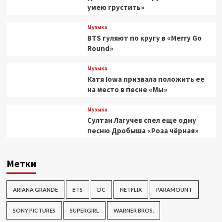
умею грустить»
Музыка
BTS гуляют по кругу в «Merry Go
Round»
Музыка
Катя Iowa призвала положить ее
на место в песне «Мы»
Музыка
Султан Лагучев спел еще одну
песню Дробыша «Роза чёрная»
Метки
ARIANA GRANDE
BTS
DC
NETFLIX
PARAMOUNT
SONY PICTURES
SUPERGIRL
WARNER BROS.