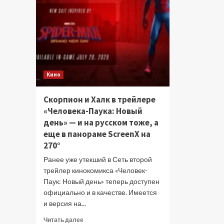
Кино
Скорпион и Халк в трейлере
«Человека-Паука: Новый
день» — и на русском тоже, а
еще в панораме ScreenX на
270°
Ранее уже утекший в Сеть второй
трейлер кинокомикса «Человек-
Паук: Новый день» теперь доступен
официально и в качестве. Имеется
и версия на...
Прочитать
Читать далее