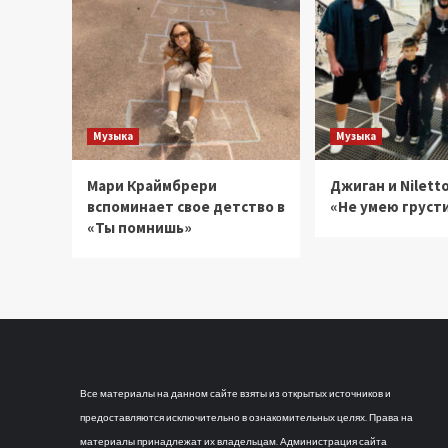
Музыка
Музыка
Мари Краймбрери
Джиган и Niletto
вспоминает свое детство в
«Не умею груст
«Ты помнишь»
Все материалы на данном сайте взяты из открытых источников и
предоставляются исключительно в ознакомительных целях. Права на
материалы принадлежат их владельцам. Администрация сайта