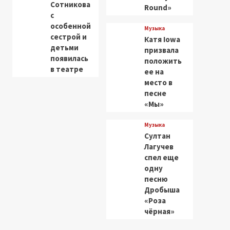
Сотникова
Round»
с
особенной
Музыка
сестрой и
Катя Iowa
детьми
призвала
появилась
положить
в театре
ее на
место в
песне
«Мы»
Музыка
Султан
Лагучев
спел еще
одну
песню
Дробыша
«Роза
чёрная»