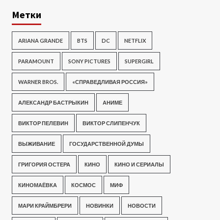
Метки
ARIANA GRANDE
BTS
DC
NETFLIX
PARAMOUNT
SONY PICTURES
SUPERGIRL
WARNER BROS.
«СПРАВЕДЛИВАЯ РОССИЯ»
АЛЕКСАНДР БАСТРЫКИН
АНИМЕ
ВИКТОР ПЕЛЕВИН
ВИКТОР СЛИПЕНЧУК
ВЫЖИВАНИЕ
ГОСУДАРСТВЕННОЙ ДУМЫ
ГРИГОРИЯ ОСТЕРА
КИНО
КИНО И СЕРИАЛЫ
КИНОМАЁВКА
КОСМОС
МИФ
МАРИ КРАЙМБРЕРИ
НОВИНКИ
НОВОСТИ