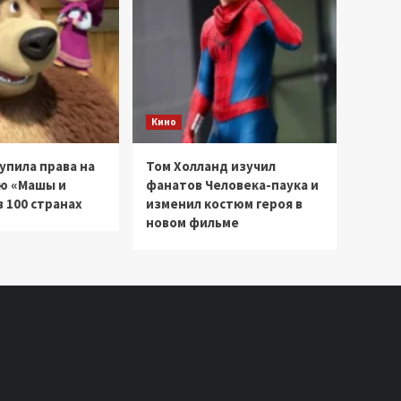
Кино
купила права на
Том Холланд изучил
ю «Машы и
фанатов Человека-паука и
 100 странах
изменил костюм героя в
новом фильме