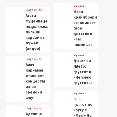
Музыка
Шоубизнес
Мари
Агата
Краймбрери
Муцениеце
вспоминает
поделилась
свое
милыми
детство в
кадрами с
«Ты
мужем
помнишь»
(видео)
Музыка
Шоубизнес
Джиган и
Валя
Niletto
Карнавал
грустят в
отменяет
«Не умею
концерты
грустить»
из-за
съемок в
Музыка
шоу
BTS
гуляют по
Шоубизнес
кругу в
Аделина
«Merry Go