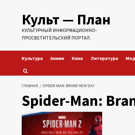
Перейти
Культ — План
к
содержимому
КУЛЬТУРНЫЙ ИНФОРМАЦИОННО-
ПРОСВЕТИТЕЛЬСКИЙ ПОРТАЛ.
Культура
Аниме
Кино
Литература
Мо
ГЛАВНАЯ
SPIDER-MAN: BRAND NEW DAY
Spider-Man: Bra