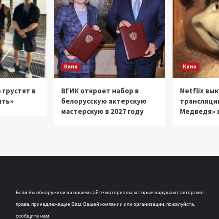
Кино
Кино
 грустят в
ВГИК откроет набор в
Netflix вы
ить»
белорусскую актерскую
трансляци
мастерскую в 2027 году
Медведя» в
Если Вы обнаружили на нашем сайте материалы, которые нарушают авторские
права, принадлежащие Вам, Вашей компании или организации, пожалуйста,
сообщите нам.