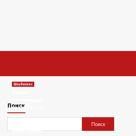
Шоубизнес
Этери
Тутберидзе
Поиск
заявила, что
мать
сравнивала ее с
Поиск
животными