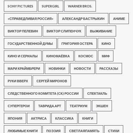
SONY PICTURES
SUPERGIRL
WARNER BROS.
«СПРАВЕДЛИВАЯ РОССИЯ»
АЛЕКСАНДР БАСТРЫКИН
АНИМЕ
ВИКТОР ПЕЛЕВИН
ВИКТОР СЛИПЕНЧУК
ВЫЖИВАНИЕ
ГОСУДАРСТВЕННОЙ ДУМЫ
ГРИГОРИЯ ОСТЕРА
КИНО
КИНО И СЕРИАЛЫ
КИНОМАЁВКА
КОСМОС
МИФ
МАРИ КРАЙМБРЕРИ
НОВИНКИ
НОВОСТИ
РАССКАЗЫ
РУКИ ВВЕРХ
СЕРГЕЙ МИРОНОВ
СЛЕДСТВЕННОГО КОМИТЕТА (СК) РОССИИ
СПЕКТАКЛЬ
СУПЕРГЕРОИ
ТАВРИДА.АРТ
ТЕАТРИУМ
ЭКШЕН
ЯПОНИЯ
АКТРИСА
КЛАССИКА
КНИГИ
ЛЮБИМЫЕ КНИГИ
ПОЭЗИЯ
СВЕТЛАЯПАМЯТЬ
СТИХИ