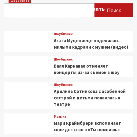
Шоубизнес
Рекс
Этери Тутберидзе заявила, что мать
и
Поиск
дракон
сравнивала ее с животными
—
это
все
Шоубизнес
в
Агата Муцениеце поделилась
трейлере
милыми кадрами с мужем (видео)
четвертого
сезона
Шоубизнес
«Звездного
Валя Карнавал отменяет
пути:
Странные
концерты из-за съемок в шоу
новые
миры»
Шоубизнес
Аделина Сотникова с особенной
сестрой и детьми появилась в
театре
Музыка
Мари Краймбрери вспоминает
свое детство в «Ты помнишь»