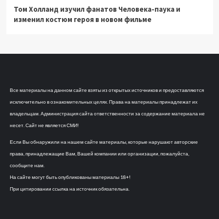
Том Холланд изучил фанатов Человека-паука и
изменил костюм героя в новом фильме
Все материалы на данном сайте взяты из открытых источников и предоставляются
исключительно в ознакомительных целях. Права на материалы принадлежат их
владельцам. Администрация сайта ответственности за содержание материала не
несет. Сайт не является СМИ!
Если Вы обнаружили на нашем сайте материалы, которые нарушают авторские
права, принадлежащие Вам, Вашей компании или организации, пожалуйста,
сообщите нам.
На сайте могут быть опубликованы материалы 18+!
При цитировании ссылка на источник обязательна.