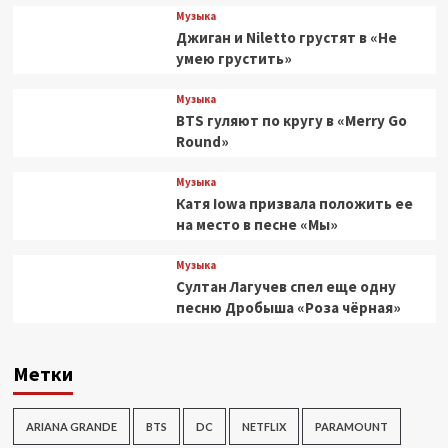
Музыка
Джиган и Niletto грустят в «Не
умею грустить»
Музыка
BTS гуляют по кругу в «Merry Go
Round»
Музыка
Катя Iowa призвала положить ее
на место в песне «Мы»
Музыка
Султан Лагучев спел еще одну
песню Дробыша «Роза чёрная»
Метки
ARIANA GRANDE
BTS
DC
NETFLIX
PARAMOUNT