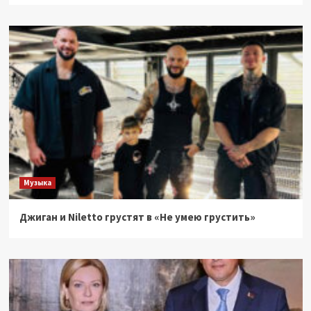
Музыка
Джиган и Niletto грустят в «Не умею грустить»