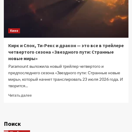
Кино
Кирк и Спок, Ти-Рекс и дракон — это все в трейлере
четвертого сезона «Звездного пути: Странные
новые миры»
Paramount выложила новый трейлер четвертого и
предпоследнего сезона «Звездного пути: Странные новые
миры», который начнет транслировать 23 июля 2026 года. И
творится...
Прочитать
Читать далее
больше
о
Кирк
и
Поиск
Спок,
Ти-