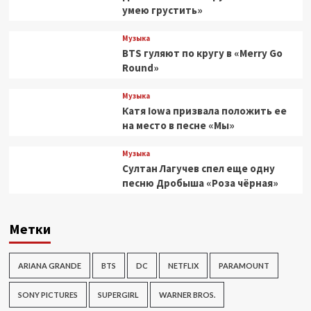
умею грустить»
Музыка
BTS гуляют по кругу в «Merry Go
Round»
Музыка
Катя Iowa призвала положить ее
на место в песне «Мы»
Музыка
Султан Лагучев спел еще одну
песню Дробыша «Роза чёрная»
Метки
ARIANA GRANDE
BTS
DC
NETFLIX
PARAMOUNT
SONY PICTURES
SUPERGIRL
WARNER BROS.