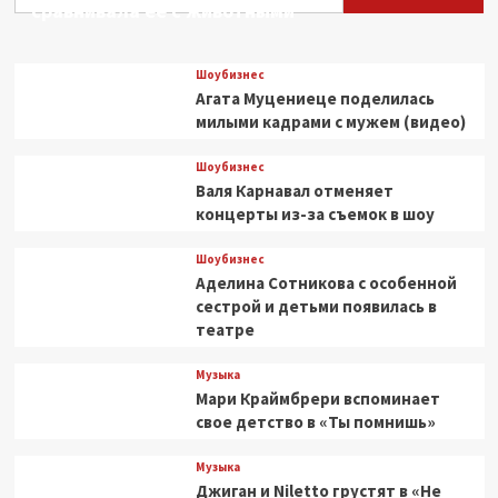
сравнивала ее с животными
Шоубизнес
Агата Муцениеце поделилась
милыми кадрами с мужем (видео)
Шоубизнес
Валя Карнавал отменяет
концерты из-за съемок в шоу
Шоубизнес
Аделина Сотникова с особенной
сестрой и детьми появилась в
театре
Музыка
Мари Краймбрери вспоминает
свое детство в «Ты помнишь»
Музыка
Джиган и Niletto грустят в «Не