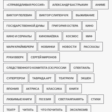
«СПРАВЕДЛИВАЯ РОССИЯ»
АЛЕКСАНДР БАСТРЫКИН
АНИМЕ
ВИКТОР ПЕЛЕВИН
ВИКТОР СЛИПЕНЧУК
ВЫЖИВАНИЕ
ГОСУДАРСТВЕННОЙ ДУМЫ
ГРИГОРИЯ ОСТЕРА
КИНО
КИНО И СЕРИАЛЫ
КИНОМАЁВКА
КОСМОС
МИФ
МАРИ КРАЙМБРЕРИ
НОВИНКИ
НОВОСТИ
РАССКАЗЫ
РУКИ ВВЕРХ
СЕРГЕЙ МИРОНОВ
СЛЕДСТВЕННОГО КОМИТЕТА (СК) РОССИИ
СПЕКТАКЛЬ
СУПЕРГЕРОИ
ТАВРИДА.АРТ
ТЕАТРИУМ
ЭКШЕН
ЯПОНИЯ
АКТРИСА
КЛАССИКА
КНИГИ
ЛЮБИМЫЕ КНИГИ
ПОЭЗИЯ
СВЕТЛАЯПАМЯТЬ
СТИХИ
ТЕАТР
ЧИТАТЬ
ЧТО ПОЧИТАТЬ
ЭКСКЛЮЗИВ