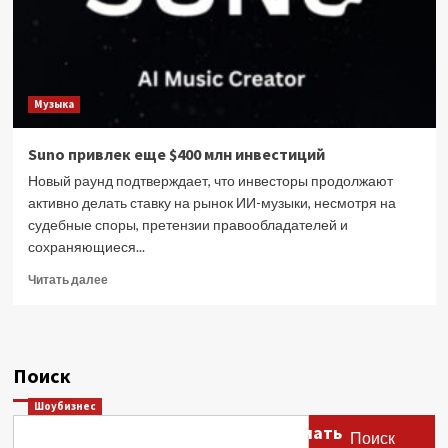
Музыка
Suno привлек еще $400 млн инвестиций
Новый раунд подтверждает, что инвесторы продолжают
активно делать ставку на рынок ИИ-музыки, несмотря на
судебные споры, претензии правообладателей и
сохраняющиеся...
Прочитать
Читать далее
больше
о
Suno
привлек
Поиск
еще
$400
Шоубизнес
млн
Этери Тутберидзе заявила, что мать
инвестиций
Поиск