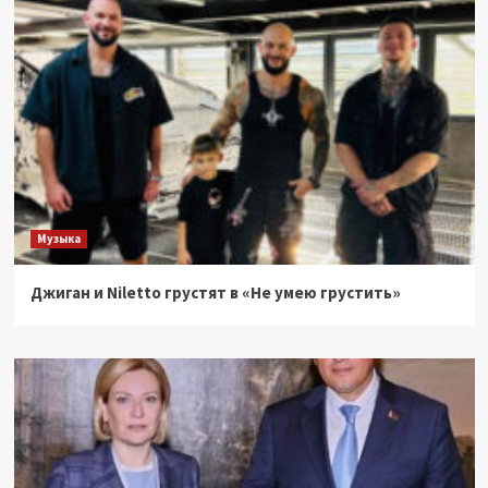
Музыка
Джиган и Niletto грустят в «Не умею грустить»