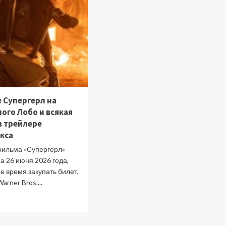
 Супергерл на
ого Лобо и всякая
в трейлере
кса
ильма «Супергерл»
а 26 июня 2026 года,
ое время закупать билет,
arner Bros....
Прочитать
е
больше
о