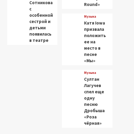
Сотникова
Round»
с
особенной
Музыка
сестрой и
Катя Iowa
детьми
призвала
появилась
положить
в театре
ее на
место в
песне
«Мы»
Музыка
Султан
Лагучев
спел еще
одну
песню
Дробыша
«Роза
чёрная»