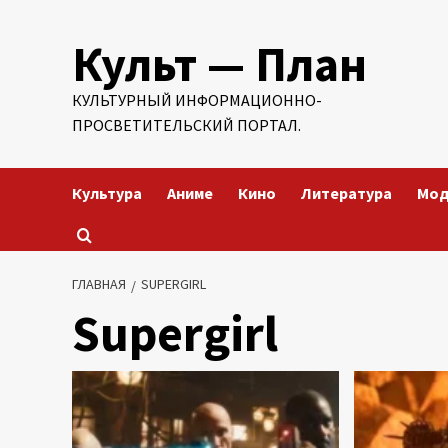
Перейти
Культ — План
к
содержимому
КУЛЬТУРНЫЙ ИНФОРМАЦИОННО-
ПРОСВЕТИТЕЛЬСКИЙ ПОРТАЛ.
Культура
Аниме
Кино
Литература
Мо
ГЛАВНАЯ
SUPERGIRL
Supergirl