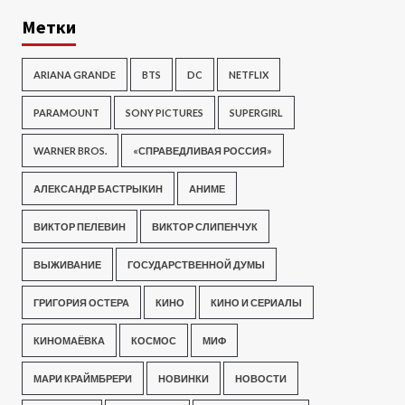
Метки
ARIANA GRANDE
BTS
DC
NETFLIX
PARAMOUNT
SONY PICTURES
SUPERGIRL
WARNER BROS.
«СПРАВЕДЛИВАЯ РОССИЯ»
АЛЕКСАНДР БАСТРЫКИН
АНИМЕ
ВИКТОР ПЕЛЕВИН
ВИКТОР СЛИПЕНЧУК
ВЫЖИВАНИЕ
ГОСУДАРСТВЕННОЙ ДУМЫ
ГРИГОРИЯ ОСТЕРА
КИНО
КИНО И СЕРИАЛЫ
КИНОМАЁВКА
КОСМОС
МИФ
МАРИ КРАЙМБРЕРИ
НОВИНКИ
НОВОСТИ