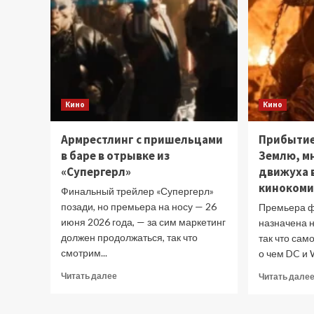
Кино
Кино
Армрестлинг с пришельцами
Прибытие
в баре в отрывке из
Землю, мн
«Супергерл»
движуха 
кинокоми
Финальный трейлер «Супергерл»
позади, но премьера на носу — 26
Премьера ф
июня 2026 года, — за сим маркетинг
назначена н
должен продолжаться, так что
так что сам
смотрим...
о чем DC и W
Прочитать
Читать далее
Читать дале
больше
о
Армрестлинг