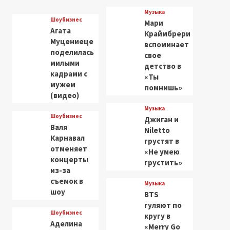
Музыка
Шоубизнес
Мари
Агата
Краймбрери
Муцениеце
вспоминает
поделилась
свое
милыми
детство в
кадрами с
«Ты
мужем
помнишь»
(видео)
Музыка
Шоубизнес
Джиган и
Валя
Niletto
Карнавал
грустят в
отменяет
«Не умею
концерты
грустить»
из-за
съемок в
Музыка
шоу
BTS
гуляют по
Шоубизнес
кругу в
Аделина
«Merry Go