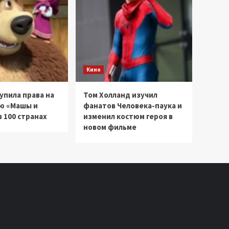
Кино
купила права на
Том Холланд изучил
ю «Машы и
фанатов Человека-паука и
 100 странах
изменил костюм героя в
новом фильме