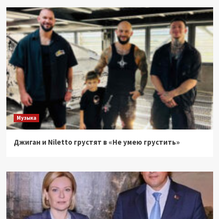
Музыка
Джиган и Niletto грустят в «Не умею грустить»