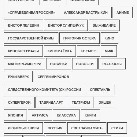
«СПРАВЕДЛИВАЯ РОССИЯ»
АЛЕКСАНДР БАСТРЫКИН
АНИМЕ
ВИКТОР ПЕЛЕВИН
ВИКТОР СЛИПЕНЧУК
ВЫЖИВАНИЕ
ГОСУДАРСТВЕННОЙ ДУМЫ
ГРИГОРИЯ ОСТЕРА
КИНО
КИНО И СЕРИАЛЫ
КИНОМАЁВКА
КОСМОС
МИФ
МАРИ КРАЙМБРЕРИ
НОВИНКИ
НОВОСТИ
РАССКАЗЫ
РУКИ ВВЕРХ
СЕРГЕЙ МИРОНОВ
СЛЕДСТВЕННОГО КОМИТЕТА (СК) РОССИИ
СПЕКТАКЛЬ
СУПЕРГЕРОИ
ТАВРИДА.АРТ
ТЕАТРИУМ
ЭКШЕН
ЯПОНИЯ
АКТРИСА
КЛАССИКА
КНИГИ
ЛЮБИМЫЕ КНИГИ
ПОЭЗИЯ
СВЕТЛАЯПАМЯТЬ
СТИХИ