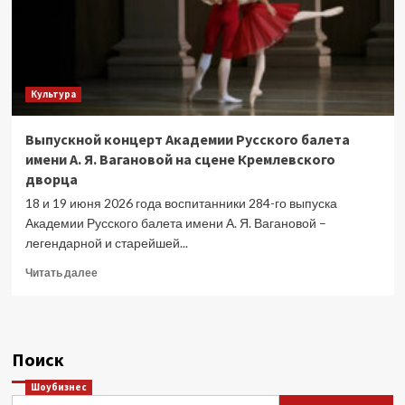
Культура
Выпускной концерт Академии Русского балета
имени А. Я. Вагановой на сцене Кремлевского
дворца
18 и 19 июня 2026 года воспитанники 284-го выпуска
Академии Русского балета имени А. Я. Вагановой –
легендарной и старейшей...
Прочитать
Читать далее
больше
о
Выпускной
концерт
Поиск
Академии
Русского
Шоубизнес
балета