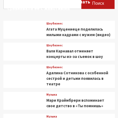
Этери Тутберидзе заявила, что мать
имени
Поиск
А.
сравнивала ее с животными
Я.
Вагановой
на
Шоубизнес
сцене
Агата Муцениеце поделилась
Кремлевского
милыми кадрами с мужем (видео)
дворца
Шоубизнес
Валя Карнавал отменяет
концерты из-за съемок в шоу
Шоубизнес
Аделина Сотникова с особенной
сестрой и детьми появилась в
театре
Музыка
Мари Краймбрери вспоминает
свое детство в «Ты помнишь»
Музыка