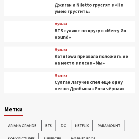
Джиган и Niletto грустят в «Не
умею грустить»
Музыка
BTS гуляют по кругу в «Merry Go
Round»
Музыка
Катя Iowa призвала положить ее
на место в песне «Мы»
Музыка
Султан Лагучев спел еще одну
песню Дробыша «Роза чёрная»
Метки
ARIANA GRANDE
BTS
DC
NETFLIX
PARAMOUNT
SONY PICTURES
SUPERGIRL
WARNER BROS.