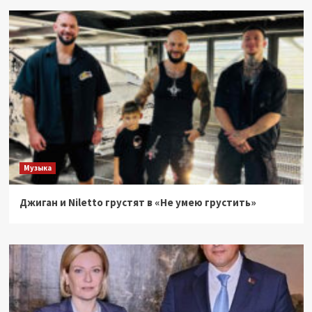
Музыка
Джиган и Niletto грустят в «Не умею грустить»