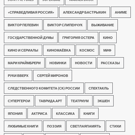
«СПРАВЕДЛИВАЯ РОССИЯ»
АЛЕКСАНДР БАСТРЫКИН
АНИМЕ
ВИКТОР ПЕЛЕВИН
ВИКТОР СЛИПЕНЧУК
ВЫЖИВАНИЕ
ГОСУДАРСТВЕННОЙ ДУМЫ
ГРИГОРИЯ ОСТЕРА
КИНО
КИНО И СЕРИАЛЫ
КИНОМАЁВКА
КОСМОС
МИФ
МАРИ КРАЙМБРЕРИ
НОВИНКИ
НОВОСТИ
РАССКАЗЫ
РУКИ ВВЕРХ
СЕРГЕЙ МИРОНОВ
СЛЕДСТВЕННОГО КОМИТЕТА (СК) РОССИИ
СПЕКТАКЛЬ
СУПЕРГЕРОИ
ТАВРИДА.АРТ
ТЕАТРИУМ
ЭКШЕН
ЯПОНИЯ
АКТРИСА
КЛАССИКА
КНИГИ
ЛЮБИМЫЕ КНИГИ
ПОЭЗИЯ
СВЕТЛАЯПАМЯТЬ
СТИХИ