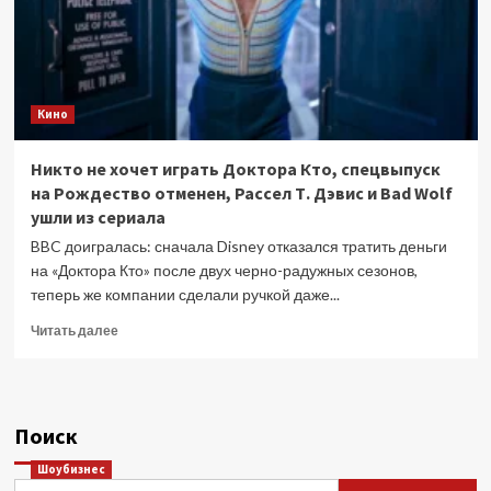
Кино
Никто не хочет играть Доктора Кто, спецвыпуск
на Рождество отменен, Рассел Т. Дэвис и Bad Wolf
ушли из сериала
BBC доигралась: сначала Disney отказался тратить деньги
на «Доктора Кто» после двух черно-радужных сезонов,
теперь же компании сделали ручкой даже...
Прочитать
Читать далее
больше
о
Никто
не
Поиск
хочет
играть
Шоубизнес
Доктора