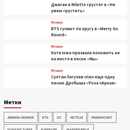
Джиган и Niletto грустят в «Не
умею грустить»
Музыка
BTS гуляют по кругу в «Merry Go
Round»
Музыка
Катя Iowa призвала положить ее
на место в песне «Мы»
Музыка
Султан Лагучев спел еще одну
песню Дробыша «Роза чёрная»
Метки
ARIANA GRANDE
BTS
DC
NETFLIX
PARAMOUNT
SONY PICTURES
SUPERGIRL
WARNER BROS.