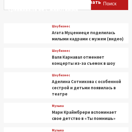
Этери Тутберидзе заявила, что мать
Кто,
Поиск
спецвыпуск
сравнивала ее с животными
на
Рождество
отменен,
Шоубизнес
Рассел
Агата Муцениеце поделилась
Т.
милыми кадрами с мужем (видео)
Дэвис
и
Шоубизнес
Bad
Валя Карнавал отменяет
Wolf
ушли
концерты из-за съемок в шоу
из
сериала
Шоубизнес
Аделина Сотникова с особенной
сестрой и детьми появилась в
театре
Музыка
Мари Краймбрери вспоминает
свое детство в «Ты помнишь»
Музыка