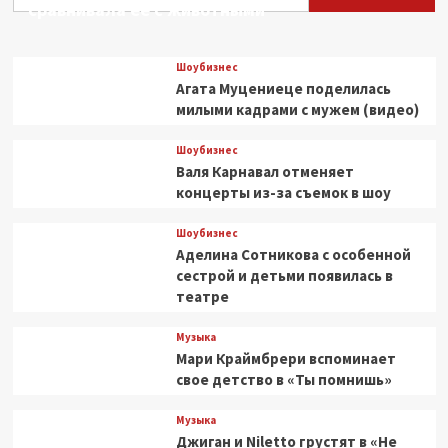
сравнивала ее с животными
Шоубизнес
Агата Муцениеце поделилась
милыми кадрами с мужем (видео)
Шоубизнес
Валя Карнавал отменяет
концерты из-за съемок в шоу
Шоубизнес
Аделина Сотникова с особенной
сестрой и детьми появилась в
театре
Музыка
Мари Краймбрери вспоминает
свое детство в «Ты помнишь»
Музыка
Джиган и Niletto грустят в «Не