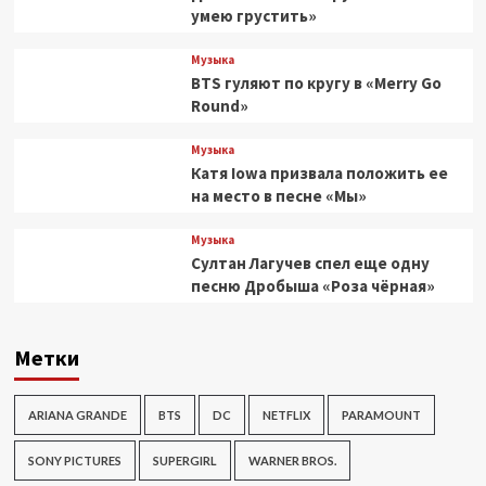
умею грустить»
Музыка
BTS гуляют по кругу в «Merry Go
Round»
Музыка
Катя Iowa призвала положить ее
на место в песне «Мы»
Музыка
Султан Лагучев спел еще одну
песню Дробыша «Роза чёрная»
Метки
ARIANA GRANDE
BTS
DC
NETFLIX
PARAMOUNT
SONY PICTURES
SUPERGIRL
WARNER BROS.