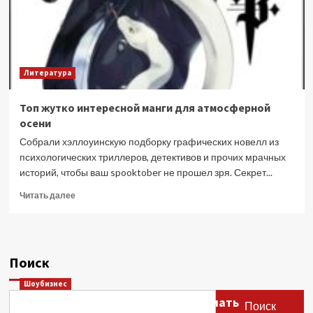
Литература
Топ жутко интересной манги для атмосферной
осени
Собрали хэллоуинскую подборку графических новелл из
психологических триллеров, детективов и прочих мрачных
историй, чтобы ваш spooktober не прошел зря. Секрет...
Прочитать
Читать далее
больше
о
Топ
жутко
Поиск
интересной
манги
Шоубизнес
для
Этери Тутберидзе заявила, что мать
атмосферной
Поиск
осени