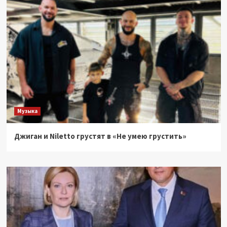
Музыка
Джиган и Niletto грустят в «Не умею грустить»