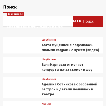
Поиск
Шоубизнес
Этери Тутберидзе заявила, что мать
Поиск
сравнивала ее с животными
Шоубизнес
Агата Муцениеце поделилась
милыми кадрами с мужем (видео)
Шоубизнес
Валя Карнавал отменяет
концерты из-за съемок в шоу
Шоубизнес
Аделина Сотникова с особенной
сестрой и детьми появилась в
театре
Музыка