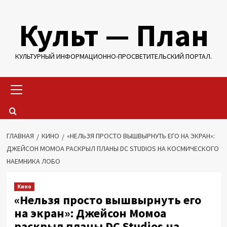
Перейти
Культ — План
к
содержимому
КУЛЬТУРНЫЙ ИНФОРМАЦИОННО-ПРОСВЕТИТЕЛЬСКИЙ ПОРТАЛ.
Основное
меню
ГЛАВНАЯ
КИНО
«НЕЛЬЗЯ ПРОСТО ВЫШВЫРНУТЬ ЕГО НА ЭКРАН»:
ДЖЕЙСОН МОМОА РАСКРЫЛ ПЛАНЫ DC STUDIOS НА КОСМИЧЕСКОГО
НАЕМНИКА ЛОБО
Кино
«Нельзя просто вышвырнуть его
на экран»: Джейсон Момоа
раскрыл планы DC Studios на