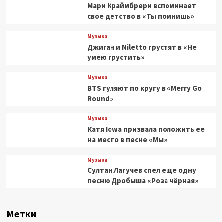
Мари Краймбрери вспоминает
свое детство в «Ты помнишь»
Музыка
Джиган и Niletto грустят в «Не
умею грустить»
Музыка
BTS гуляют по кругу в «Merry Go
Round»
Музыка
Катя Iowa призвала положить ее
на место в песне «Мы»
Музыка
Султан Лагучев спел еще одну
песню Дробыша «Роза чёрная»
Метки