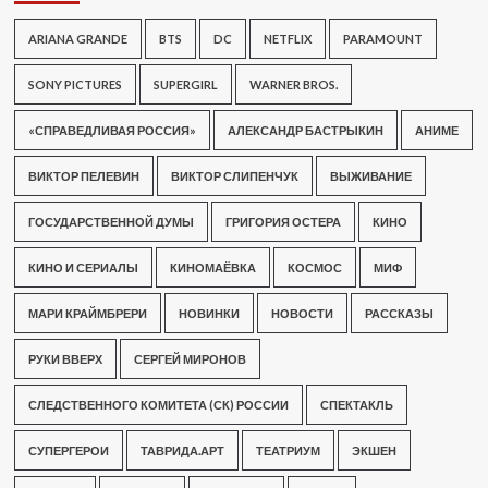
ARIANA GRANDE
BTS
DC
NETFLIX
PARAMOUNT
SONY PICTURES
SUPERGIRL
WARNER BROS.
«СПРАВЕДЛИВАЯ РОССИЯ»
АЛЕКСАНДР БАСТРЫКИН
АНИМЕ
ВИКТОР ПЕЛЕВИН
ВИКТОР СЛИПЕНЧУК
ВЫЖИВАНИЕ
ГОСУДАРСТВЕННОЙ ДУМЫ
ГРИГОРИЯ ОСТЕРА
КИНО
КИНО И СЕРИАЛЫ
КИНОМАЁВКА
КОСМОС
МИФ
МАРИ КРАЙМБРЕРИ
НОВИНКИ
НОВОСТИ
РАССКАЗЫ
РУКИ ВВЕРХ
СЕРГЕЙ МИРОНОВ
СЛЕДСТВЕННОГО КОМИТЕТА (СК) РОССИИ
СПЕКТАКЛЬ
СУПЕРГЕРОИ
ТАВРИДА.АРТ
ТЕАТРИУМ
ЭКШЕН