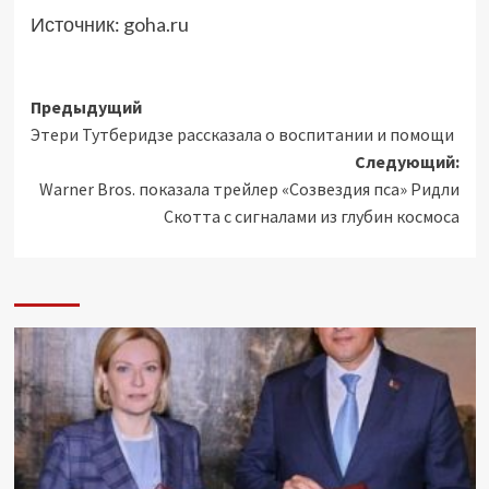
Источник:
goha.ru
Навигация
Предыдущий
Этери Тутберидзе рассказала о воспитании и помощи
записи
Следующий:
Warner Bros. показала трейлер «Созвездия пса» Ридли
Скотта с сигналами из глубин космоса