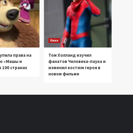
Кино
купила права на
Том Холланд изучил
ю «Машы и
фанатов Человека-паука и
 100 странах
изменил костюм героя в
новом фильме