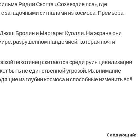
фильма Ридли Скотта «Созвездие пса», где
 с загадочными сигналами из космоса. Премьера
Джош Бролин и Маргарет Куолли. На экране они
ире, разрушенном пандемией, которая почти
рской пехотинец скитаются среди руин цивилизации
жет быть не единственной угрозой. Их внимание
дящие из глубин космоса и способные изменить всё
Следующий: