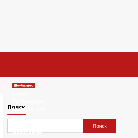
Шоубизнес
Этери
Тутберидзе
Поиск
заявила, что
мать
сравнивала ее с
Поиск
животными