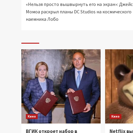
«Нельзя просто вышвырнуть его на экран»: Джей
записи
Момоа раскрыл планы DC Studios на космического
наемника Лобо
Кино
Кино
ВГИК откроет набор в
Netflix в