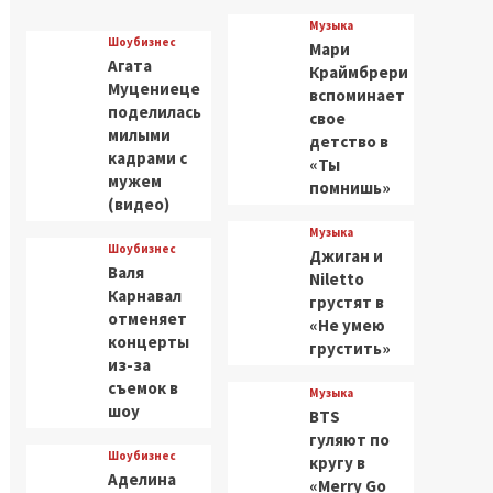
Музыка
Шоубизнес
Мари
Агата
Краймбрери
Муцениеце
вспоминает
поделилась
свое
милыми
детство в
кадрами с
«Ты
мужем
помнишь»
(видео)
Музыка
Шоубизнес
Джиган и
Валя
Niletto
Карнавал
грустят в
отменяет
«Не умею
концерты
грустить»
из-за
съемок в
Музыка
шоу
BTS
гуляют по
Шоубизнес
кругу в
Аделина
«Merry Go