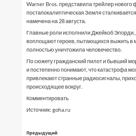
Warner Bros. представила трейлер нового 
постапокалиптическая Земля сталкивается
намечена на 28 августа.
Главные роли исполнили Джейкоб Элорди, 
воплощают героев, пытающихся выжить в м
полностью уничтожила человечество.
По сюжету гражданский пилот и бывший мо
и постепенно понимают, что катастрофа мо
привлекают странные радиосигналы, прихо
происходящее вокруг.
Комментировать
Источник:
goha.ru
Навигация
Предыдущий