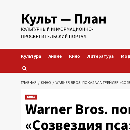
Перейти
Культ — План
к
содержимому
КУЛЬТУРНЫЙ ИНФОРМАЦИОННО-
ПРОСВЕТИТЕЛЬСКИЙ ПОРТАЛ.
Культура
Аниме
Кино
Литература
Мо
ГЛАВНАЯ
КИНО
WARNER BROS. ПОКАЗАЛА ТРЕЙЛЕР «СОЗ
Кино
Warner Bros. п
«Созвездия пса