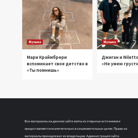
Музыка
Музыка
Мари Краймбрери
Джиган и Niletto
вспоминает свое детство в
«Не умею груст
«Ты помнишь»
Все материалы на данном сайте взяты из открытых источников и
предоставляются исключительно в ознакомительных целях. Права на
материалы принадлежат их владельцам. Администрация сайта