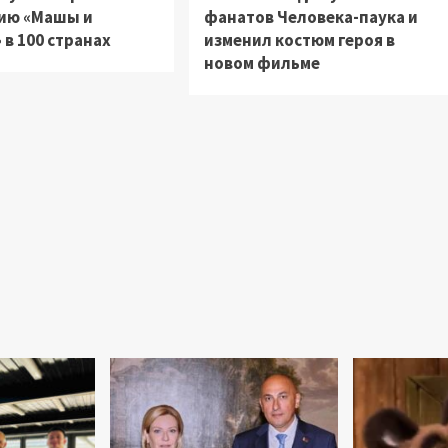
ию «Машы и
фанатов Человека-паука и
в 100 странах
изменил костюм героя в
новом фильме