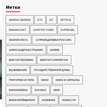
Метки
ARIANA GRANDE
BTS
DC
NETFLIX
PARAMOUNT
SONY PICTURES
SUPERGIRL
WARNER BROS.
«СПРАВЕДЛИВАЯ РОССИЯ»
АЛЕКСАНДР БАСТРЫКИН
АНИМЕ
ВИКТОР ПЕЛЕВИН
ВИКТОР СЛИПЕНЧУК
ВЫЖИВАНИЕ
ГОСУДАРСТВЕННОЙ ДУМЫ
ГРИГОРИЯ ОСТЕРА
КИНО
КИНО И СЕРИАЛЫ
КИНОМАЁВКА
КОСМОС
МИФ
МАРИ КРАЙМБРЕРИ
НОВИНКИ
НОВОСТИ