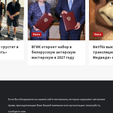
Кино
Кино
 грустят в
ВГИК откроет набор в
Netflix вы
ить»
белорусскую актерскую
трансляци
мастерскую в 2027 году
Медведя» в
Если Вы обнаружили на нашем сайте материалы, которые нарушают авторские
права, принадлежащие Вам, Вашей компании или организации, пожалуйста,
сообщите нам.