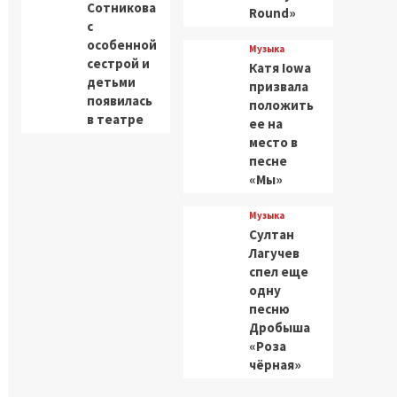
Сотникова
Round»
с
особенной
Музыка
сестрой и
Катя Iowa
детьми
призвала
появилась
положить
в театре
ее на
место в
песне
«Мы»
Музыка
Султан
Лагучев
спел еще
одну
песню
Дробыша
«Роза
чёрная»