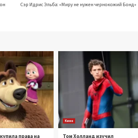
сон
Сэр Идрис Эльба: «Миру не нужен чернокожий Бонд»
Кино
ыкупила права на
Том Холланд изучил