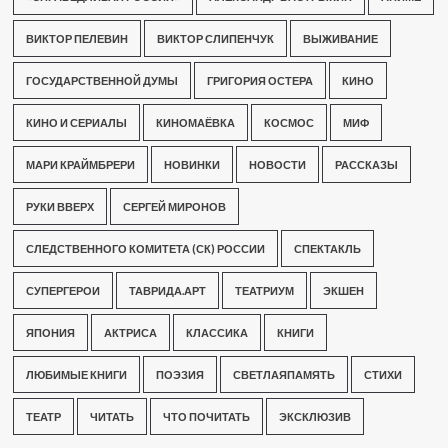
ВИКТОР ПЕЛЕВИН
ВИКТОР СЛИПЕНЧУК
ВЫЖИВАНИЕ
ГОСУДАРСТВЕННОЙ ДУМЫ
ГРИГОРИЯ ОСТЕРА
КИНО
КИНО И СЕРИАЛЫ
КИНОМАЁВКА
КОСМОС
МИФ
МАРИ КРАЙМБРЕРИ
НОВИНКИ
НОВОСТИ
РАССКАЗЫ
РУКИ ВВЕРХ
СЕРГЕЙ МИРОНОВ
СЛЕДСТВЕННОГО КОМИТЕТА (СК) РОССИИ
СПЕКТАКЛЬ
СУПЕРГЕРОИ
ТАВРИДА.АРТ
ТЕАТРИУМ
ЭКШЕН
ЯПОНИЯ
АКТРИСА
КЛАССИКА
КНИГИ
ЛЮБИМЫЕ КНИГИ
ПОЭЗИЯ
СВЕТЛАЯПАМЯТЬ
СТИХИ
ТЕАТР
ЧИТАТЬ
ЧТО ПОЧИТАТЬ
ЭКСКЛЮЗИВ