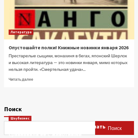
Литература
Опустошайте полки! Книжные новинки января 2026
Престарелые сыщики, монахиня в бегах, японский Шерлок
и высокая литература — это новинки января, мимо которых
нельзя пройти. «Смертельная удача»...
Прочитать
Читать далее
больше
о
Опустошайте
полки!
Поиск
Книжные
новинки
Шоубизнес
января
Этери Тутберидзе заявила, что мать
2026
Поиск
сравнивала ее с животными