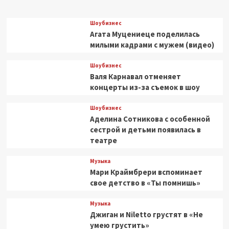
Шоубизнес
Агата Муцениеце поделилась
милыми кадрами с мужем (видео)
Шоубизнес
Валя Карнавал отменяет
концерты из-за съемок в шоу
Шоубизнес
Аделина Сотникова с особенной
сестрой и детьми появилась в
театре
Музыка
Мари Краймбрери вспоминает
свое детство в «Ты помнишь»
Музыка
Джиган и Niletto грустят в «Не
умею грустить»