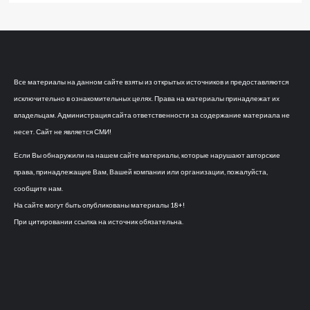
Все материалы на данном сайте взяты из открытых источников и предоставляются
исключительно в ознакомительных целях. Права на материалы принадлежат их
владельцам. Администрация сайта ответственности за содержание материала не
несет. Сайт не является СМИ!
Если Вы обнаружили на нашем сайте материалы, которые нарушают авторские
права, принадлежащие Вам, Вашей компании или организации, пожалуйста,
сообщите нам.
На сайте могут быть опубликованы материалы 18+!
При цитировании ссылка на источник обязательна.