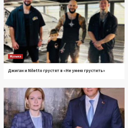
Музыка
Джиган и Niletto грустят в «Не умею грустить»