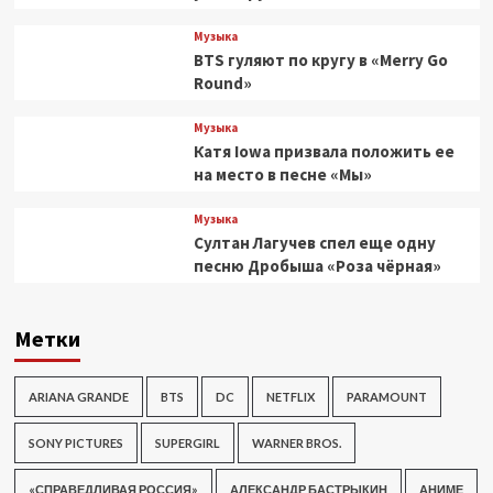
Музыка
BTS гуляют по кругу в «Merry Go
Round»
Музыка
Катя Iowa призвала положить ее
на место в песне «Мы»
Музыка
Султан Лагучев спел еще одну
песню Дробыша «Роза чёрная»
Метки
ARIANA GRANDE
BTS
DC
NETFLIX
PARAMOUNT
SONY PICTURES
SUPERGIRL
WARNER BROS.
«СПРАВЕДЛИВАЯ РОССИЯ»
АЛЕКСАНДР БАСТРЫКИН
АНИМЕ