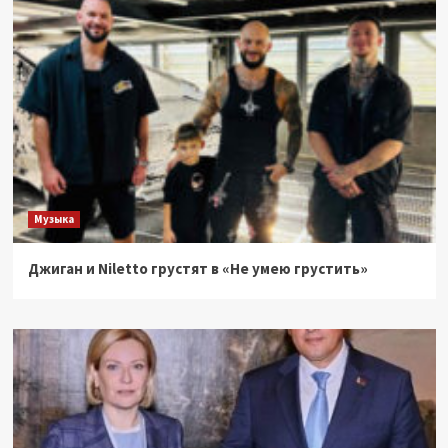
Музыка
Джиган и Niletto грустят в «Не умею грустить»