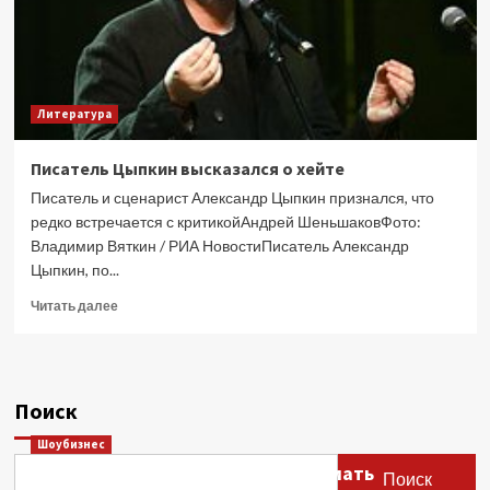
Литература
Писатель Цыпкин высказался о хейте
Писатель и сценарист Александр Цыпкин признался, что
редко встречается с критикойАндрей ШеньшаковФото:
Владимир Вяткин / РИА НовостиПисатель Александр
Цыпкин, по...
Прочитать
Читать далее
больше
о
Писатель
Цыпкин
Поиск
высказался
о
Шоубизнес
хейте
Этери Тутберидзе заявила, что мать
Поиск