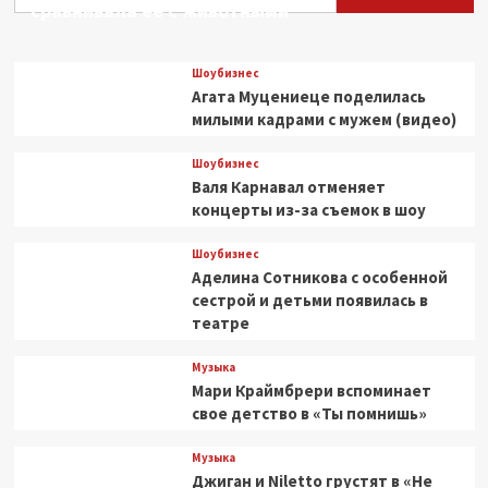
сравнивала ее с животными
Шоубизнес
Агата Муцениеце поделилась
милыми кадрами с мужем (видео)
Шоубизнес
Валя Карнавал отменяет
концерты из-за съемок в шоу
Шоубизнес
Аделина Сотникова с особенной
сестрой и детьми появилась в
театре
Музыка
Мари Краймбрери вспоминает
свое детство в «Ты помнишь»
Музыка
Джиган и Niletto грустят в «Не