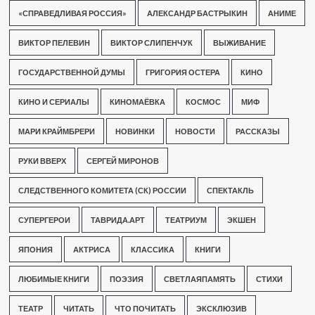
«СПРАВЕДЛИВАЯ РОССИЯ»
АЛЕКСАНДР БАСТРЫКИН
АНИМЕ
ВИКТОР ПЕЛЕВИН
ВИКТОР СЛИПЕНЧУК
ВЫЖИВАНИЕ
ГОСУДАРСТВЕННОЙ ДУМЫ
ГРИГОРИЯ ОСТЕРА
КИНО
КИНО И СЕРИАЛЫ
КИНОМАЁВКА
КОСМОС
МИФ
МАРИ КРАЙМБРЕРИ
НОВИНКИ
НОВОСТИ
РАССКАЗЫ
РУКИ ВВЕРХ
СЕРГЕЙ МИРОНОВ
СЛЕДСТВЕННОГО КОМИТЕТА (СК) РОССИИ
СПЕКТАКЛЬ
СУПЕРГЕРОИ
ТАВРИДА.АРТ
ТЕАТРИУМ
ЭКШЕН
ЯПОНИЯ
АКТРИСА
КЛАССИКА
КНИГИ
ЛЮБИМЫЕ КНИГИ
ПОЭЗИЯ
СВЕТЛАЯПАМЯТЬ
СТИХИ
ТЕАТР
ЧИТАТЬ
ЧТО ПОЧИТАТЬ
ЭКСКЛЮЗИВ