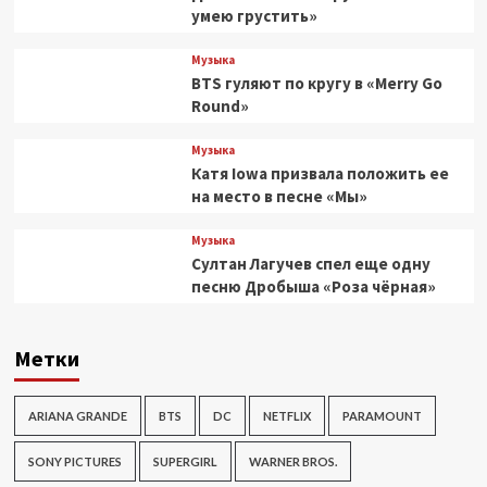
умею грустить»
Музыка
BTS гуляют по кругу в «Merry Go
Round»
Музыка
Катя Iowa призвала положить ее
на место в песне «Мы»
Музыка
Султан Лагучев спел еще одну
песню Дробыша «Роза чёрная»
Метки
ARIANA GRANDE
BTS
DC
NETFLIX
PARAMOUNT
SONY PICTURES
SUPERGIRL
WARNER BROS.