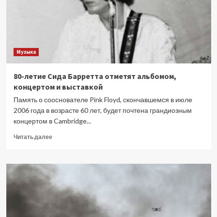
Музыка
80-летие Сида Барретта отметят альбомом,
концертом и выставкой
Память о сооснователе Pink Floyd, скончавшемся в июле
2006 года в возрасте 60 лет, будет почтена грандиозным
концертом в Cambridge...
Прочитать
Читать далее
больше
о
80-
летие
Сида
Барретта
отметят
альбомом,