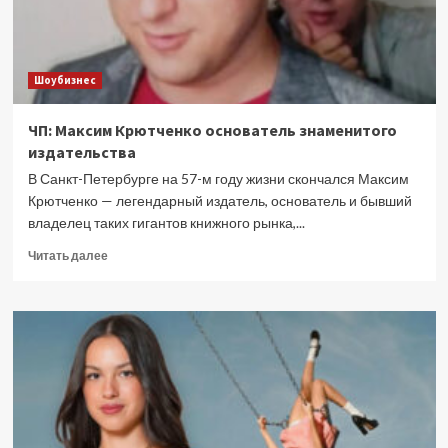
на
будущий
2026
год
Шоубизнес
ЧП: Максим Крютченко основатель знаменитого
издательства
В Санкт-Петербурге на 57-м году жизни скончался Максим
Крютченко — легендарный издатель, основатель и бывший
владелец таких гигантов книжного рынка,...
Прочитать
Читать далее
больше
о
ЧП:
Максим
Крютченко
основатель
знаменитого
издательства