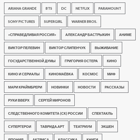
ARIANA GRANDE
BTS
DC
NETFLIX
PARAMOUNT
SONY PICTURES
SUPERGIRL
WARNER BROS.
«СПРАВЕДЛИВАЯ РОССИЯ»
АЛЕКСАНДР БАСТРЫКИН
АНИМЕ
ВИКТОР ПЕЛЕВИН
ВИКТОР СЛИПЕНЧУК
ВЫЖИВАНИЕ
ГОСУДАРСТВЕННОЙ ДУМЫ
ГРИГОРИЯ ОСТЕРА
КИНО
КИНО И СЕРИАЛЫ
КИНОМАЁВКА
КОСМОС
МИФ
МАРИ КРАЙМБРЕРИ
НОВИНКИ
НОВОСТИ
РАССКАЗЫ
РУКИ ВВЕРХ
СЕРГЕЙ МИРОНОВ
СЛЕДСТВЕННОГО КОМИТЕТА (СК) РОССИИ
СПЕКТАКЛЬ
СУПЕРГЕРОИ
ТАВРИДА.АРТ
ТЕАТРИУМ
ЭКШЕН
ЯПОНИЯ
АКТРИСА
КЛАССИКА
КНИГИ