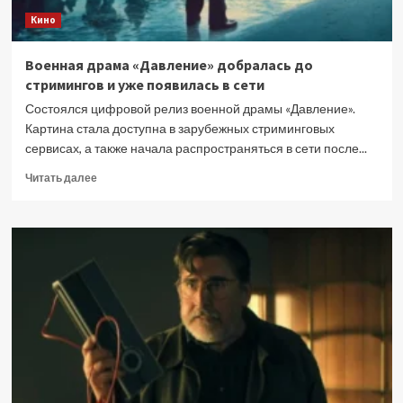
на
Кино
русском
тоже,
а
Военная драма «Давление» добралась до
еще
стримингов и уже появилась в сети
в
панораме
Состоялся цифровой релиз военной драмы «Давление».
ScreenX
Картина стала доступна в зарубежных стриминговых
на
сервисах, а также начала распространяться в сети после...
270°
Прочитать
Читать далее
больше
о
Военная
драма
«Давление»
добралась
до
стримингов
и
уже
появилась
в
сети