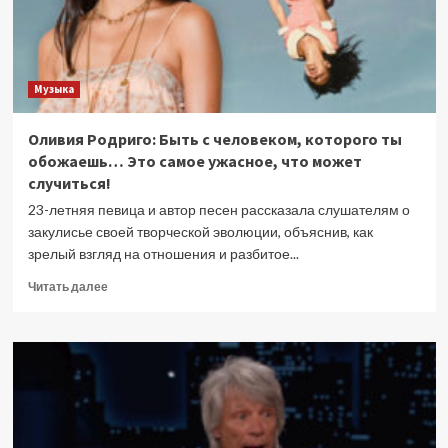
Музыка
Оливия Родриго: Быть ​​с человеком, которого ты
обожаешь… Это самое ужасное, что может
случиться!
23-летняя певица и автор песен рассказала слушателям о
закулисье своей творческой эволюции, объяснив, как
зрелый взгляд на отношения и разбитое...
Прочитать
Читать далее
больше
о
Оливия
Родриго:
Быть
с
человеком,