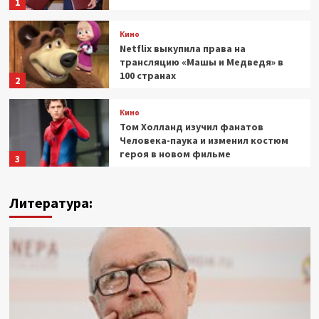
1
Кино
Netflix выкупила права на
трансляцию «Машы и Медведя» в
100 странах
2
Кино
Том Холланд изучил фанатов
Человека-паука и изменил костюм
героя в новом фильме
3
Кино
Литература:
Спустя 17 лет: Universal представила
первый тизер-трейлер
мультфильма «Шрэк 5»
4
Кино
Фонд кино объявил итоги питчинга
компаний-лидеров
5