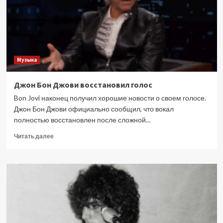
которого
ты
обожаешь…
Это
самое
ужасное,
Музыка
что
может
случиться!
Джон Бон Джови восстановил голос
Bon Jovi наконец получил хорошие новости о своем голосе.
Джон Бон Джови официально сообщил, что вокал
полностью восстановлен после сложной...
Прочитать
Читать далее
больше
о
Джон
Бон
Джови
восстановил
голос