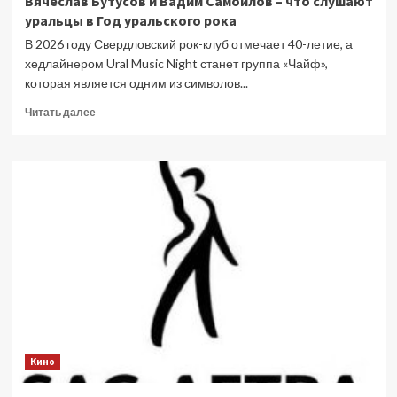
Вячеслав Бутусов и Вадим Самойлов – что слушают
уральцы в Год уральского рока
В 2026 году Свердловский рок-клуб отмечает 40-летие, а
хедлайнером Ural Music Night станет группа «Чайф»,
которая является одним из символов...
Прочитать
Читать далее
больше
о
Вячеслав
Бутусов
и
Вадим
Самойлов
–
что
слушают
уральцы
в
Год
уральского
Кино
рока