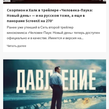
Скорпион и Халк в трейлере «Человека-Паука:
Новый день» — и на русском тоже, а еще в
панораме ScreenX на 270°
Ранее уже утекший в Сеть второй трейлер
кинокомикса «Человек-Паук: Новый день» теперь доступен
официально и в качестве. Имеется и версия на...
Прочитать
Читать далее
больше
о
Скорпион
и
Халк
в
трейлере
«Человека-
Паука:
Новый
день»
—
и