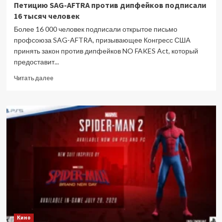
Петицию SAG-AFTRA против дипфейков подписали
16 тысяч человек
Более 16 000 человек подписали открытое письмо
профсоюза SAG-AFTRA, призывающее Конгресс США
принять закон против дипфейков NO FAKES Act, который
предоставит...
Прочитать
Читать далее
больше
о
Петицию
SAG-
AFTRA
против
дипфейков
подписали
16
тысяч
человек
Кино