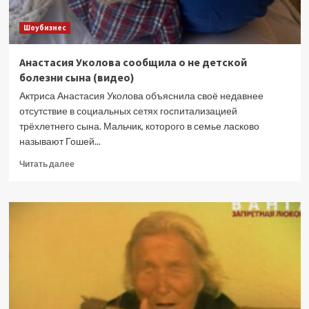
трилогию
Шоубизнес
Анастасия Уколова сообщила о не детской
болезни сына (видео)
Актриса Анастасия Уколова объяснила своё недавнее
отсутствие в социальных сетях госпитализацией
трёхлетнего сына. Мальчик, которого в семье ласково
называют Гошей...
Прочитать
Читать далее
больше
о
Анастасия
Уколова
сообщила
о
не
детской
болезни
сына
(видео)