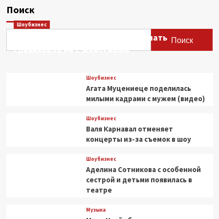
прилеты
Поиск
на
НПЗ,
Шоубизнес
поврежден
Этери Тутберидзе заявила, что мать
Поиск
рынок
сравнивала ее с животными
«Садовод»
Шоубизнес
Агата Муцениеце поделилась
милыми кадрами с мужем (видео)
Шоубизнес
Валя Карнавал отменяет
концерты из-за съемок в шоу
Шоубизнес
Аделина Сотникова с особенной
сестрой и детьми появилась в
театре
Музыка