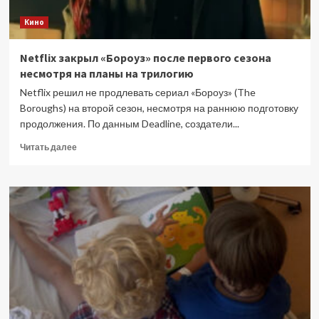
Кино
Netflix закрыл «Бороуз» после первого сезона
несмотря на планы на трилогию
Netflix решил не продлевать сериал «Бороуз» (The
Boroughs) на второй сезон, несмотря на раннюю подготовку
продолжения. По данным Deadline, создатели...
Прочитать
Читать далее
больше
о
Netflix
закрыл
«Бороуз»
после
первого
сезона
несмотря
на
планы
на